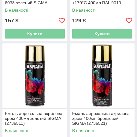
6038 зелений SIGMA
+170°C 400мл RAL 9010
(2736211)
білий глянець SIGMA
В наявності
В наявності
(2736411)
157
129
₴
₴
Купити
Купити
Емаль аерозольна акрилова
Емаль аерозольна акрилова
хром 400мл золотий SIGMA
хром 400мл бронзовий
(2736511)
SIGMA (2736521)
В наявності
В наявності