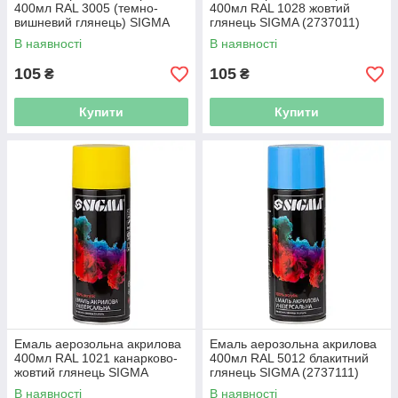
400мл RAL 3005 (темно-
400мл RAL 1028 жовтий
вишневий глянець) SIGMA
глянець SIGMA (2737011)
(2736941)
В наявності
В наявності
105
105
₴
₴
Купити
Купити
Емаль аерозольна акрилова
Емаль аерозольна акрилова
400мл RAL 1021 канарково-
400мл RAL 5012 блакитний
жовтий глянець SIGMA
глянець SIGMA (2737111)
(2737021)
В наявності
В наявності