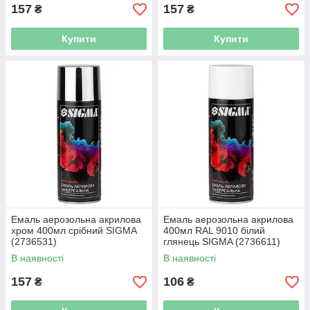
157
157
₴
₴
Купити
Купити
Емаль аерозольна акрилова
Емаль аерозольна акрилова
хром 400мл срібний SIGMA
400мл RAL 9010 білий
(2736531)
глянець SIGMA (2736611)
В наявності
В наявності
157
106
₴
₴