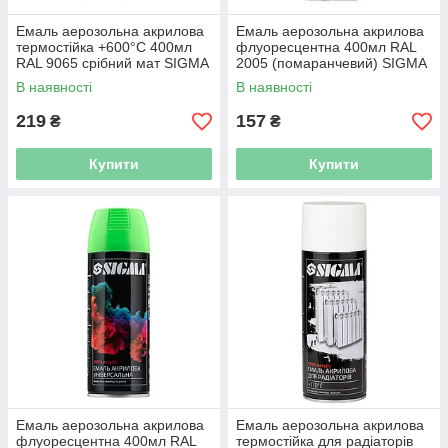
Емаль аерозольна акрилова
Емаль аерозольна акрилова
термостійка +600°С 400мл
флуоресцентна 400мл RAL
RAL 9065 срібний мат SIGMA
2005 (помаранчевий) SIGMA
(2736061)
(2736121)
В наявності
В наявності
219
157
₴
₴
Купити
Купити
Емаль аерозольна акрилова
Емаль аерозольна акрилова
флуоресцентна 400мл RAL
термостійка для радіаторів