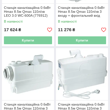
Станція каналізаційна 0.6кВт
Станція каналізаційна 0.6кВт
Hmax 8.5м Qmax 110л/хв
Hmax 8.5м Qmax 110л/хв 3
LEO 3.0 WC-600A (776912)
входу + фронтальний вхід
90мм LEO 3.0 WC601A
В наявності
В наявності
(776914)
17 624
11 276
₴
₴
Купити
Купити
Станція каналізаційна 0.6кВт
Станція каналізаційна 0.6кВт
Hmax 8.5м Qmax 110л/хв 3
Hmax 8.5м Qmax 110л/хв 3