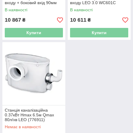
входу + боковий вхід 90мм
входу LEO 3.0 WC601С
LEO 3.0 WC601В (776916)
(776918)
В наявності
В наявності
10 867
10 611
₴
₴
Купити
Купити
Станція каналізаційна
0.37кВт Hmax 6.5м Qmax
80л/хв LEO (776911)
Немає в наявності