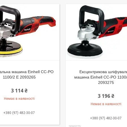
альна машина Einhell CC-PO
Ексцентрикова шліфувал
1100/2 E 2093265
машина Einhell CC-PO 1100
2093275
3 114 ₴
3 196 ₴
Немає в наявності
Немає в наявності
+380 (97) 482-30-07
+380 (97) 482-30-07
2093275