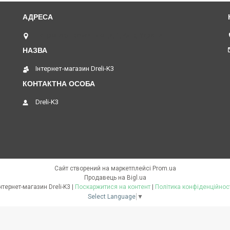
Петропавлівська площа, 1, Київ, Україна
Інтернет-магазин Dreli-K3
Dreli-K3
Сайт створений на маркетплейсі
Prom.ua
Продавець на Bigl.ua
Інтернет-магазин Dreli-K3 |
Поскаржитися на контент
|
Політика конфіденційнос
Select Language
▼