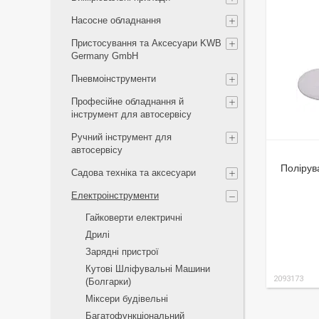
Насосне обладнання
Пристосування та Аксесуари KWB
Germany GmbH
Пневмоінструменти
Професійне обладнання й
інструмент для автосервісу
Ручний інструмент для
автосервісу
Полірув
Садова техніка та аксесуари
Електроінструменти
Гайковерти електричні
Дрилі
Зарядні пристрої
Кутові Шліфувальні Машини
2093173
(Болгарки)
Міксери будівельні
Багатофункціональний