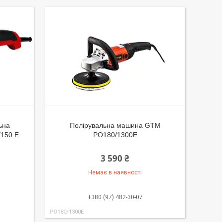
ьна
Полірувальна машина GTM
/150 E
PO180/1300E
3 590 ₴
Немає в наявності
+380 (97) 482-30-07
PO180/1300E