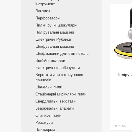
інструмент
Лобзики
Перфоратори
Пилки ручні циркулярні
Полірувальні машини
Електричні Рубанки
Шліфувальні машини
Шліфмашини для стін і стель
Відбійні молотки
Електричні фарбопульти
Полірув
Верстати для заточування
ланцюгів
Шабельні пили
Стаціонарні циркулярні пили
Свердлильні верстати
Зварювальні апарати
Стрічкові пили
Рейсмуси
2093265
Плиткорізи