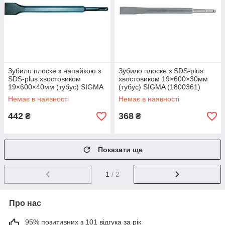
Зубило плоске з напайкою з
Зубило плоске з SDS-plus
SDS-plus хвостовиком
хвостовиком 19×600×30мм
19×600×40мм (тубус) SIGMA
(тубус) SIGMA (1800361)
(1800351)
Немає в наявності
Немає в наявності
442
368
₴
₴
Показати ще
1
/ 2
Про нас
95% позитивних з 101 відгука за рік