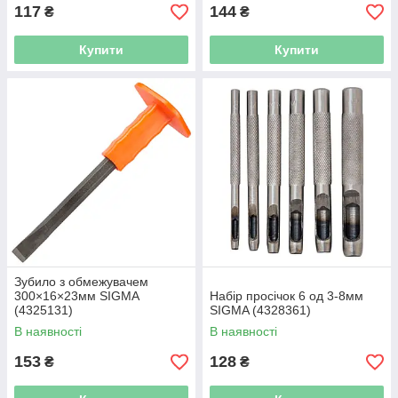
117
144
₴
₴
Купити
Купити
Зубило з обмежувачем
300×16×23мм SIGMA
Набір просічок 6 од 3-8мм
(4325131)
SIGMA (4328361)
В наявності
В наявності
153
128
₴
₴