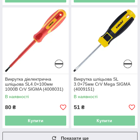
Викрутка діелектрична
Викрутка шліцьова SL
шліцьова SL4.0×100мм
3.0×75мм CrV Mega SIGMA
1000В CrV SIGMA (4008031)
(4009151)
В наявності
В наявності
80
51
₴
₴
Купити
Купити
Показати ще