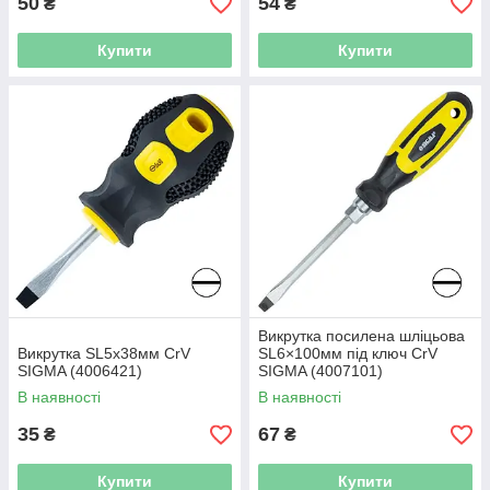
50
54
₴
₴
Купити
Купити
Викрутка посилена шліцьова
Викрутка SL5x38мм CrV
SL6×100мм під ключ CrV
SIGMA (4006421)
SIGMA (4007101)
В наявності
В наявності
35
67
₴
₴
Купити
Купити