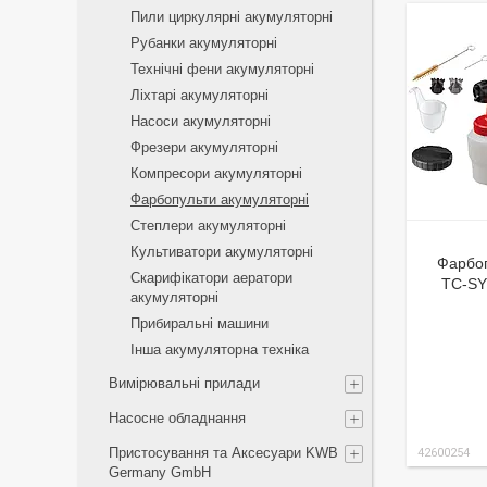
Пили циркулярні акумуляторні
Рубанки акумуляторні
Технічні фени акумуляторні
Ліхтарі акумуляторні
Насоси акумуляторні
Фрезери акумуляторні
Компресори акумуляторні
Фарбопульти акумуляторні
Степлери акумуляторні
Культиватори акумуляторні
Фарбоп
Скарифікатори аератори
TC-SY 
акумуляторні
Прибиральні машини
Інша акумуляторна техніка
Вимірювальні прилади
Насосне обладнання
Пристосування та Аксесуари KWB
42600254
Germany GmbH