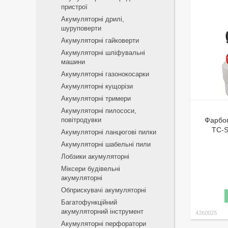
пристрої
Акумуляторні дрилі,
шуруповерти
Акумуляторні гайковерти
Акумуляторні шліфувальні
машини
Акумуляторні газонокосарки
Акумуляторні кущорізи
Акумуляторні тримери
Акумуляторні пилососи,
повітродувки
Фарбоп
TC-S
Акумуляторні ланцюгові пилки
Акумуляторні шабельні пили
Лобзики акумуляторні
Міксери будівельні
акумуляторні
Обприскувачі акумуляторні
Багатофункційний
акумуляторний інструмент
4260025
Акумуляторні перфоратори