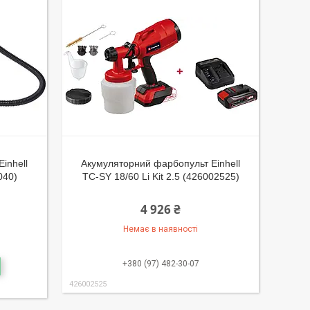
inhell
Акумуляторний фарбопульт Einhell
040)
TC-SY 18/60 Li Kit 2.5 (426002525)
4 926 ₴
Немає в наявності
+380 (97) 482-30-07
426002525