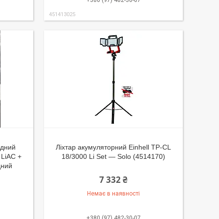
+380 (97) 482-30-07
451413025
идний
Ліхтар акумуляторний Einhell TP-CL
 LiAC +
18/3000 Li Set — Solo (4514170)
дний
7 332 ₴
Немає в наявності
+380 (97) 482-30-07