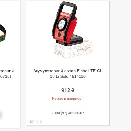
яторний
Акумуляторний ліхтар Einhell TE-CL
0735)
18 Li Solo 4514110
912 ₴
Немає в наявності
+380 (97) 482-30-07
4514110