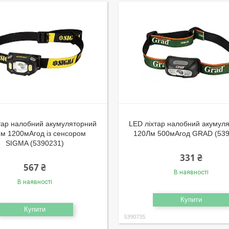
тар налобний акумуляторний
LED ліхтар налобний акумул
м 1200мАгод із сенсором
120Лм 500мАгод GRAD (539
SIGMA (5390231)
331 ₴
567 ₴
В наявності
В наявності
Купити
Купити
5390735