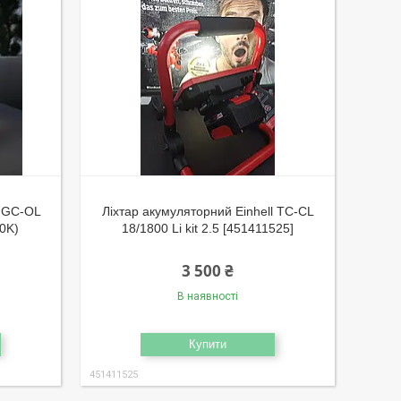
l GC-OL
Ліхтар акумуляторний Einhell TC-CL
20K)
18/1800 Li kit 2.5 [451411525]
3 500 ₴
В наявності
Купити
451411525