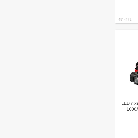
4514172
LED ліх
1000Л