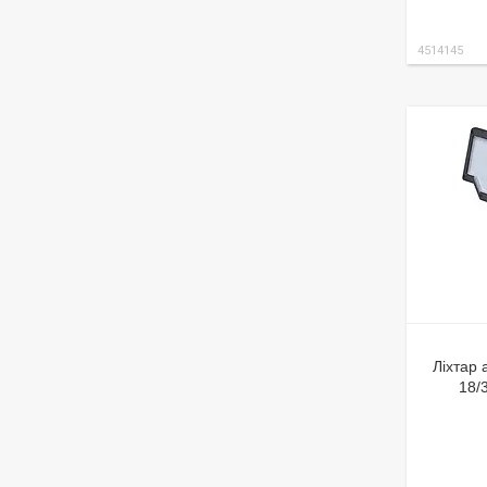
4514145
Ліхтар 
18/