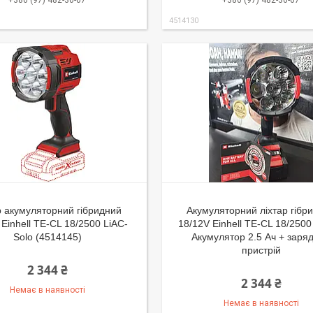
+380 (97) 482-30-07
+380 (97) 482-30-07
4514130
р акумуляторний гібридний
Акумуляторний ліхтар гібр
 Einhell TE-CL 18/2500 LiAC-
18/12V Einhell TE-CL 18/2500
Solo (4514145)
Акумулятор 2.5 Ач + заря
пристрій
2 344 ₴
2 344 ₴
Немає в наявності
Немає в наявності