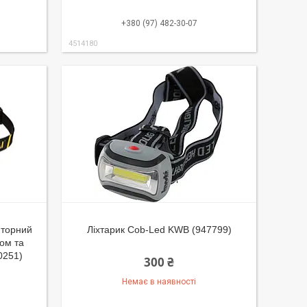
+380 (97) 482-30-07
4514180
яторний
Ліхтарик Cob-Led KWB (947799)
ом та
0251)
300 ₴
Немає в наявності