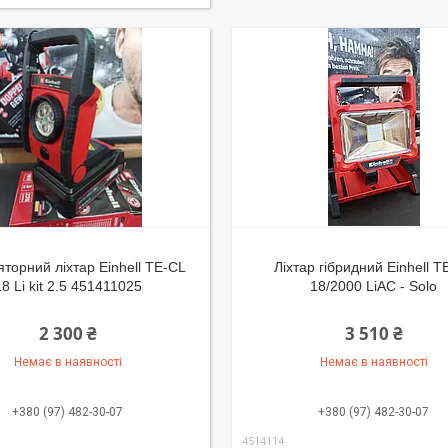
торний ліхтар Einhell TE-CL
Ліхтар гібридний Einhell T
18 Li kit 2.5 451411025
18/2000 LiAC - Solo
2 300 ₴
3 510 ₴
Немає в наявності
Немає в наявності
+380 (97) 482-30-07
+380 (97) 482-30-07
4514114