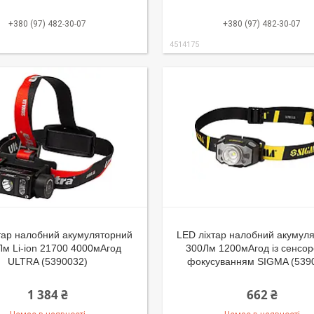
+380 (97) 482-30-07
+380 (97) 482-30-07
4514175
тар налобний акумуляторний
LED ліхтар налобний акумул
м Li-ion 21700 4000мАгод
300Лм 1200мАгод із сенсор
ULTRA (5390032)
фокусуванням SIGMA (539
1 384 ₴
662 ₴