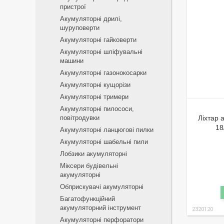
пристрої
Акумуляторні дрилі,
шуруповерти
Акумуляторні гайковерти
Акумуляторні шліфувальні
машини
Акумуляторні газонокосарки
Акумуляторні кущорізи
Акумуляторні тримери
Акумуляторні пилососи,
повітродувки
Ліхтар 
18
Акумуляторні ланцюгові пилки
Акумуляторні шабельні пили
Лобзики акумуляторні
Міксери будівельні
акумуляторні
Обприскувачі акумуляторні
Багатофункційний
акумуляторний інструмент
2320120
Акумуляторні перфоратори