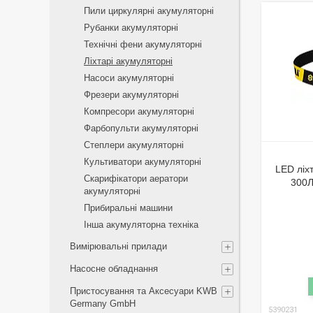
Пили циркулярні акумуляторні
Рубанки акумуляторні
Технічні фени акумуляторні
Ліхтарі акумуляторні
Насоси акумуляторні
Фрезери акумуляторні
Компресори акумуляторні
Фарбопульти акумуляторні
Степлери акумуляторні
Культиватори акумуляторні
LED ліх
Скарифікатори аератори
300Л
акумуляторні
Прибиральні машини
Інша акумуляторна техніка
Вимірювальні прилади
Насосне обладнання
Пристосування та Аксесуари KWB
Germany GmbH
5390231