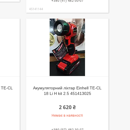
+380 (97) 482-30-07
45141144
l TE-CL
Акумуляторний ліхтар Einhell TE-CL
18 Li H kit 2.5 451413025
2 620 ₴
Немає в наявності