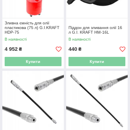
Зливна ємність для олії
пластикова (75 л) G.I.KRAFT
Піддон для зливання олії 16
HDP-75
л G.I. KRAFT HM-16L
В наявності
В наявності
4 952
440
₴
₴
Купити
Купити