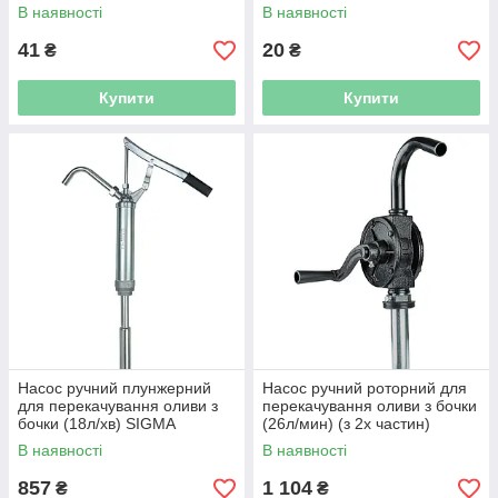
В наявності
В наявності
41
20
₴
₴
Купити
Купити
Насос ручний плунжерний
Насос ручний роторний для
для перекачування оливи з
перекачування оливи з бочки
бочки (18л/хв) SIGMA
(26л/мин) (з 2х частин)
(6301321)
SIGMA (6301421)
В наявності
В наявності
857
1 104
₴
₴