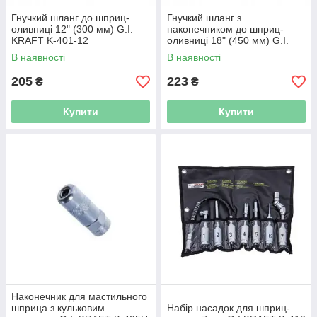
Гнучкий шланг до шприц-
Гнучкий шланг з
оливниці 12" (300 мм) G.I.
наконечником до шприц-
KRAFT K-401-12
оливниці 18" (450 мм) G.I.
KRAFT K-401-18
В наявності
В наявності
205
223
₴
₴
Купити
Купити
Наконечник для мастильного
шприца з кульковим
Набір насадок для шприц-