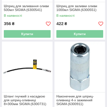
Шприц для заливання оливи
Шприц для заливки оливи
500мл SIGMA (6300541)
1000мл SIGMA (6300551)
В наявності
В наявності
356
422
₴
₴
Купити
Купити
Шланг гнучкий з насадкою
Наконечник для шприц-
для шприц-оливниці
оливниці 4-х зажимний
8×300мм SIGMA (6300731)
SIGMA (6300911)