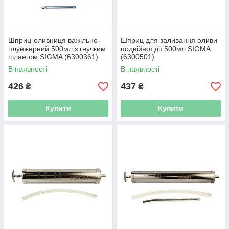
Шприц-оливниця важільно-
Шприц для заливання оливи
плунжерний 500мл з гнучким
подвійної дії 500мл SIGMA
шлангом SIGMA (6300361)
(6300501)
В наявності
В наявності
426
437
₴
₴
Купити
Купити