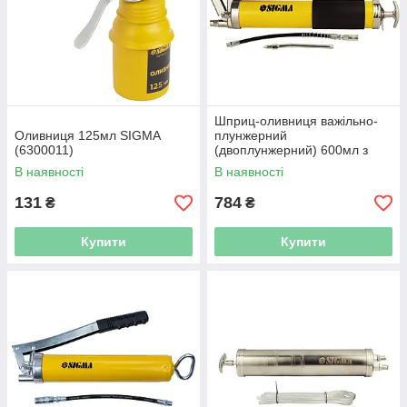
Шприц-оливниця важільно-
Оливниця 125мл SIGMA
плунжерний
(6300011)
(двоплунжерний) 600мл з
гнучким шлангом SIGMA
В наявності
В наявності
(6300271)
131
784
₴
₴
Купити
Купити