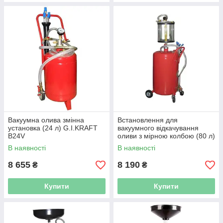
Вакуумна олива змінна
Встановлення для
установка (24 л) G.I.KRAFT
вакуумного відкачування
B24V
оливи з мірною колбою (80 л)
G.I.KRAFT B8010KV
В наявності
В наявності
8 655
8 190
₴
₴
Купити
Купити