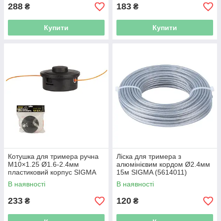
288
183
₴
₴
Купити
Купити
Котушка для тримера ручна
Ліска для тримера з
M10×1.25 Ø1.6-2.4мм
алюмінієвим кордом Ø2.4мм
пластиковий корпус SIGMA
15м SIGMA (5614011)
(5613641)
В наявності
В наявності
233
120
₴
₴