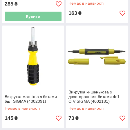
285
Немає в наявності
₴
163
₴
Купити
Викрутка кишенькова з
Викрутка магнітна з битами
двосторонніми битами 4в1
6шт SIGMA (4002091)
CrV SIGMA (4002181)
Немає в наявності
Немає в наявності
145
73
₴
₴