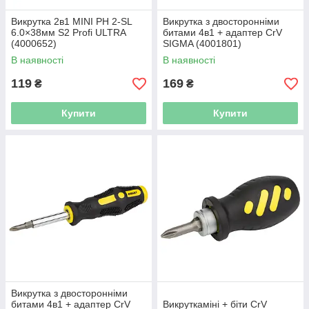
Викрутка 2в1 MINI PH 2-SL
Викрутка з двосторонніми
6.0×38мм S2 Profi ULTRA
битами 4в1 + адаптер CrV
(4000652)
SIGMA (4001801)
В наявності
В наявності
119
169
₴
₴
Купити
Купити
Викрутка з двосторонніми
битами 4в1 + адаптер CrV
Викруткаміні + біти CrV