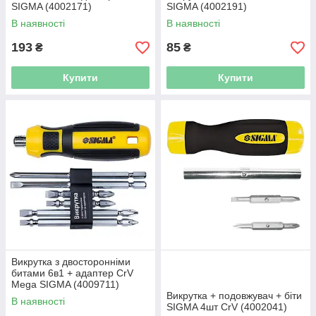
SIGMA (4002171)
SIGMA (4002191)
В наявності
В наявності
193
85
₴
₴
Купити
Купити
Викрутка з двосторонніми
битами 6в1 + адаптер CrV
Mega SIGMA (4009711)
Викрутка + подовжувач + біти
В наявності
SIGMA 4шт CrV (4002041)