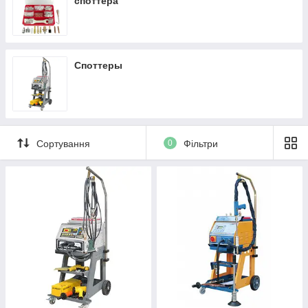
споттера
Споттеры
Сортування
0
Фільтри