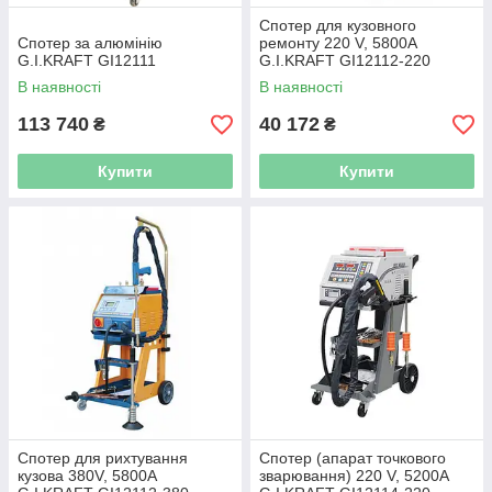
Спотер для кузовного
Спотер за алюмінію
ремонту 220 V, 5800A
G.I.KRAFT GI12111
G.I.KRAFT GI12112-220
В наявності
В наявності
113 740
40 172
₴
₴
Купити
Купити
Спотер для рихтування
Спотер (апарат точкового
кузова 380V, 5800A
зварювання) 220 V, 5200A