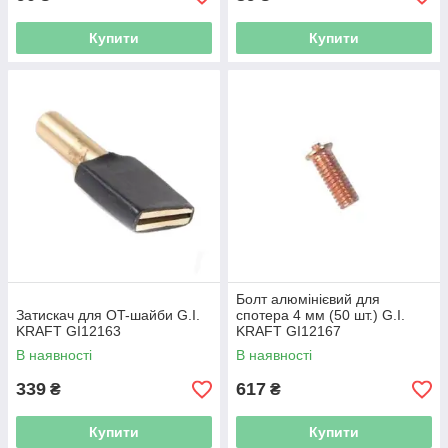
Купити
Купити
Болт алюмінієвий для
Затискач для OT-шайби G.I.
спотера 4 мм (50 шт.) G.I.
KRAFT GI12163
KRAFT GI12167
В наявності
В наявності
339
617
₴
₴
Купити
Купити