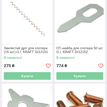
Хвилястий дріт для спотера
OT-шайба для спотера 50 шт.
(15 шт.) G.I. KRAFT GI12151
G.I. KRAFT GI12152
В наявності
В наявності
275
774
₴
₴
Купити
Купити