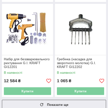
Набір для беззварювального
Гребінка (насадка для
рихтування G.I. KRAFT
зворотного молотка) G.I.
GI12201
KRAFT GI12202
В наявності
В наявності
12 584
1 065
₴
₴
Купити
Купити
Показати ще