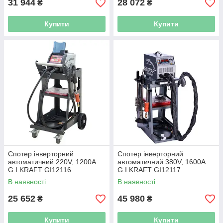
31 944
28 072
₴
₴
Купити
Купити
Спотер інверторний
Спотер інверторний
автоматичний 220V, 1200A
автоматичний 380V, 1600A
G.I.KRAFT GI12116
G.I.KRAFT GI12117
В наявності
В наявності
25 652
45 980
₴
₴
Купити
Купити