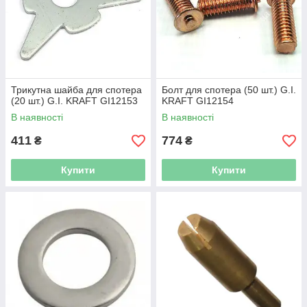
Трикутна шайба для спотера
Болт для спотера (50 шт.) G.I.
(20 шт.) G.I. KRAFT GI12153
KRAFT GI12154
В наявності
В наявності
411
774
₴
₴
Купити
Купити