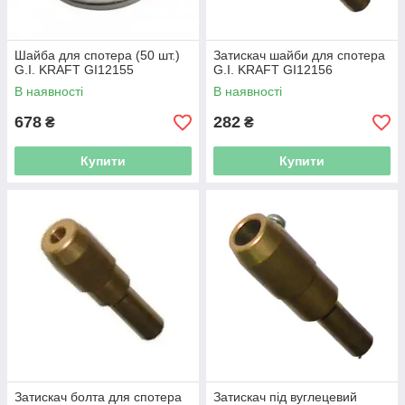
Шайба для спотера (50 шт.)
Затискач шайби для спотера
G.I. KRAFT GI12155
G.I. KRAFT GI12156
В наявності
В наявності
678
282
₴
₴
Купити
Купити
Затискач болта для спотера
Затискач під вуглецевий