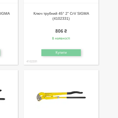
 SIGMA
Ключ трубний 45° 2" CrV SIGMA
(4102331)
806 ₴
В наявності
Купити
4102331