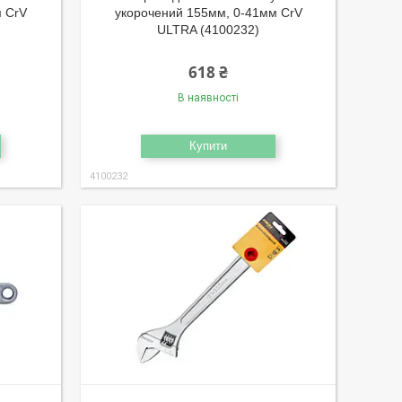
м CrV
укорочений 155мм, 0-41мм CrV
ULTRA (4100232)
618 ₴
В наявності
Купити
4100232