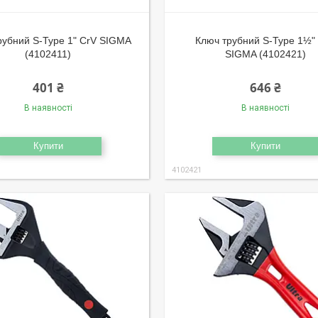
рубний S-Type 1" CrV SIGMA
Ключ трубний S-Type 1½"
(4102411)
SIGMA (4102421)
401 ₴
646 ₴
В наявності
В наявності
Купити
Купити
4102421