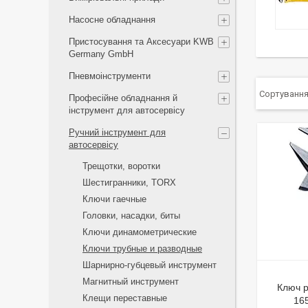
Насосне обладнання
Пристосування та Аксесуари KWB
Germany GmbH
Пневмоінструменти
Професійне обладнання й
інструмент для автосервісу
Ручний інструмент для
автосервісу
Трещотки, воротки
Шестигранники, TORX
Ключи гаечные
Головки, насадки, биты
Ключи динамометрические
Ключи трубные и разводные
Шарнирно-губцевый инструмент
Магнитный инструмент
Ключ р
Клещи переставные
16