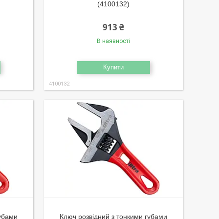
(4100132)
913 ₴
В наявності
Купити
4100132
губами
Ключ розвідний з тонкими губами