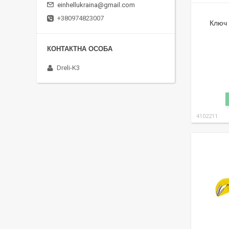
einhellukraina@gmail.com
+380974823007
Ключ 
Dreli-K3
4102211