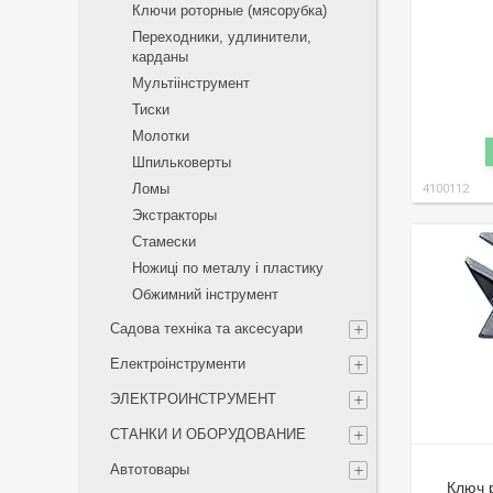
Ключи роторные (мясорубка)
Переходники, удлинители,
карданы
Мультіінструмент
Тиски
Молотки
Шпильковерты
Ломы
4100112
Экстракторы
Стамески
Ножиці по металу і пластику
Обжимний інструмент
Садова техніка та аксесуари
Електроінструменти
ЭЛЕКТРОИНСТРУМЕНТ
СТАНКИ И ОБОРУДОВАНИЕ
Автотовары
Ключ 