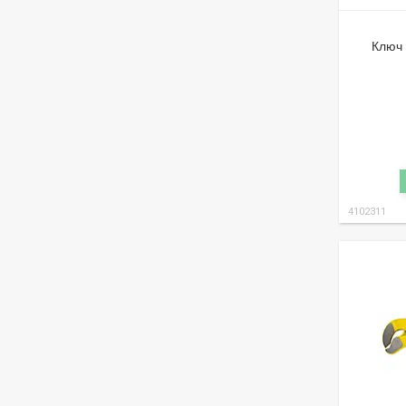
Ключ 
4102311