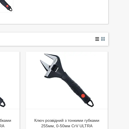
убками
Ключ розвідний з тонкими губками
RA
255мм, 0-50мм CrV ULTRA