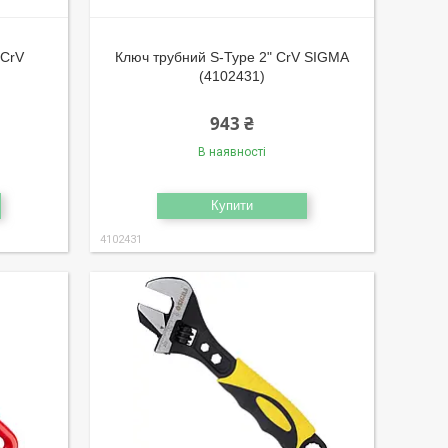
 CrV
Ключ трубний S-Type 2" CrV SIGMA
(4102431)
943 ₴
В наявності
Купити
4102431