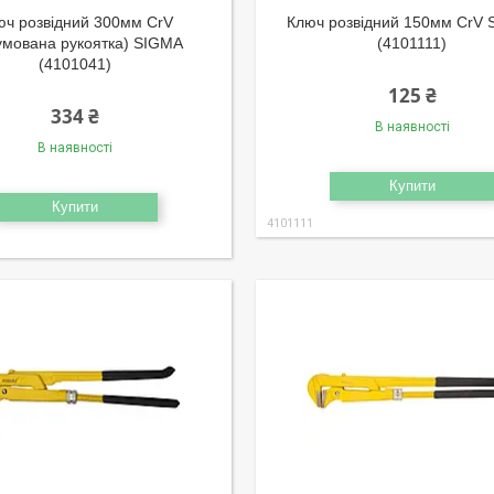
юч розвідний 300мм CrV
Ключ розвідний 150мм CrV
умована рукоятка) SIGMA
(4101111)
(4101041)
125 ₴
334 ₴
В наявності
В наявності
Купити
Купити
4101111