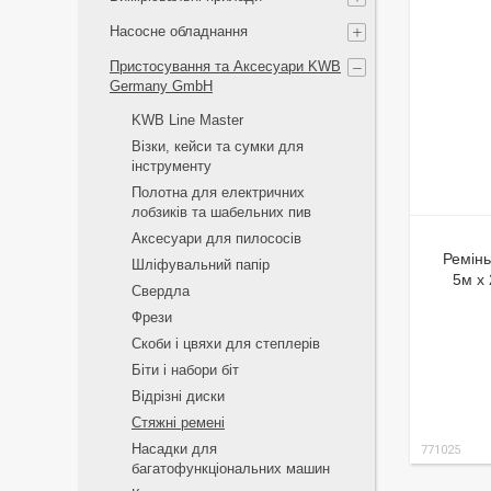
Насосне обладнання
Пристосування та Аксесуари KWB
Germany GmbH
KWB Line Master
Візки, кейси та сумки для
інструменту
Полотна для електричних
лобзиків та шабельних пив
Аксесуари для пилососів
Ремінь
Шліфувальний папір
5м х
Свердла
Фрези
Скоби і цвяхи для степлерів
Біти і набори біт
Відрізні диски
Стяжні ремені
Насадки для
771025
багатофункціональних машин