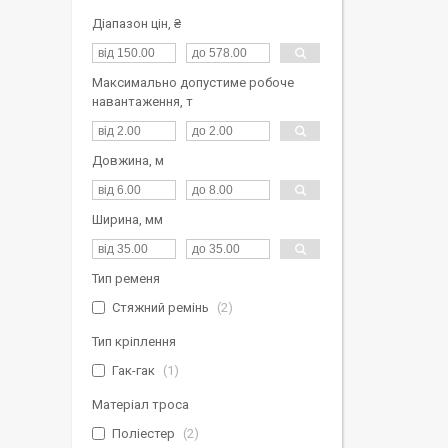
Діапазон цін, ₴
Максимально допустиме робоче
навантаження, т
Довжина, м
Ширина, мм
Тип ременя
Стяжний ремінь
2
Тип кріплення
Гак-гак
1
Матеріал троса
Поліестер
2