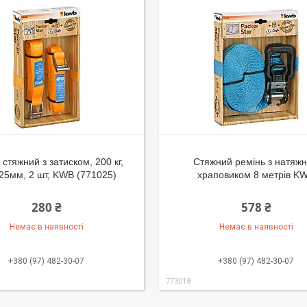
 стяжний з затиском, 200 кг,
Стяжний ремінь з натяж
 25мм, 2 шт, KWB (771025)
храповиком 8 метрів K
280 ₴
578 ₴
Немає в наявності
Немає в наявності
+380 (97) 482-30-07
+380 (97) 482-30-07
773018