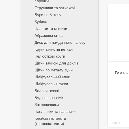
Коронки
Струбцини та затискачі
Бури по бетону
Зубила
Плашки та мітчики
Абразивна сітка
Диск для наждачного паперу
Круги зачистні неткані
Пелюсткові круги
Щітки зачисні для дрилів
Щітки по металу ручні
Ремінь 
Шліфувальний блок
Шліфувальні губки
Балони газові
Будівельна хімія
Заклепочники
Паяльники та пальники
Клейові пістолети
983500
(термопістолети)