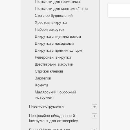
Пістолети для герметиків
Пістолети для монтажної піни
Степлер будівельний
Хрестові викрутки
Набори викруток
Викрутка з гнучким валом
Викрутки з насадками
Викрутки з прямим шліцом
Реверсивні викрутки
Шестигранні викрутки
Стрижні клейові
Заклепки
Хомути
Малярський і обробний
інструмент
Пневмоінструменти
Професійне обладнання й
інструмент для автосервісу