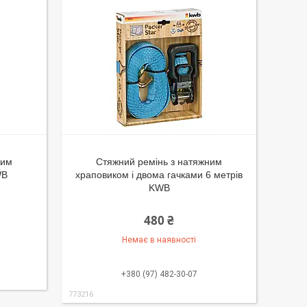
ним
Стяжний ремінь з натяжним
WB
храповиком і двома гачками 6 метрів
KWB
480 ₴
Немає в наявності
+380 (97) 482-30-07
773216