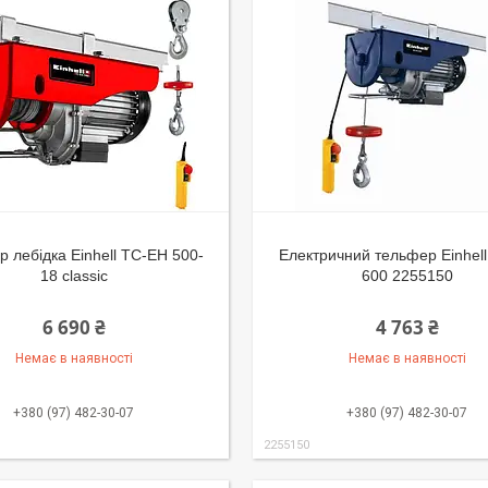
 лебідка Einhell TC-EH 500-
Електричний тельфер Einhel
18 classic
600 2255150
6 690 ₴
4 763 ₴
Немає в наявності
Немає в наявності
+380 (97) 482-30-07
+380 (97) 482-30-07
2255150