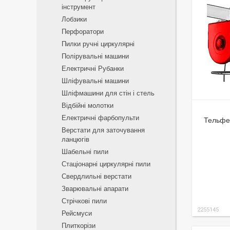
інструмент
Лобзики
Перфоратори
Пилки ручні циркулярні
Полірувальні машини
Електричні Рубанки
Шліфувальні машини
Шліфмашини для стін і стель
Відбійні молотки
Електричні фарбопульти
Тельфер
Верстати для заточування
ланцюгів
Шабельні пили
Стаціонарні циркулярні пили
Свердлильні верстати
Зварювальні апарати
Стрічкові пили
2255145
Рейсмуси
Плиткорізи