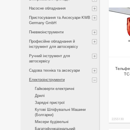
Насосне обладнання
Пристосування та Аксесуари KWB
Germany GmbH
Пневмоінструменти
Професійне обладнання й
інструмент для автосервісу
Ручний інструмент для
автосервісу
Тельфер
Садова техніка та аксесуари
TC
Електроінструменти
Гайковерти електричні
Дрилі
Зарядні пристрої
Кутові Шліфувальні Машини
(Болгарки)
2255130
Міксери будівельні
Багатофункціональний