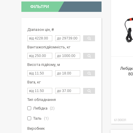
ФІЛЬТРИ
Діапазон цін, ₴
Вантажопідйомність, кг
Висота підйому, м
Лебідк
80
Вага, кг
Тип обладнання
Лебідка
2
Таль
1
6130031
Виробник