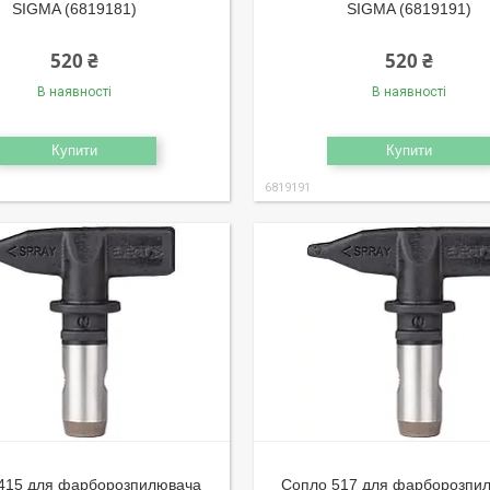
SIGMA (6819181)
SIGMA (6819191)
520 ₴
520 ₴
В наявності
В наявності
Купити
Купити
6819191
415 для фарборозпилювача
Сопло 517 для фарборозпи