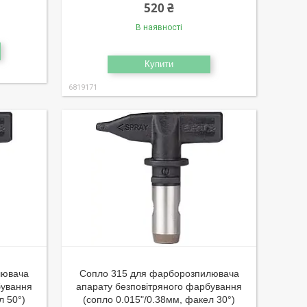
520 ₴
В наявності
Купити
6819171
лювача
Сопло 315 для фарборозпилювача
бування
апарату безповітряного фарбування
л 50°)
(сопло 0.015"/0.38мм, факел 30°)