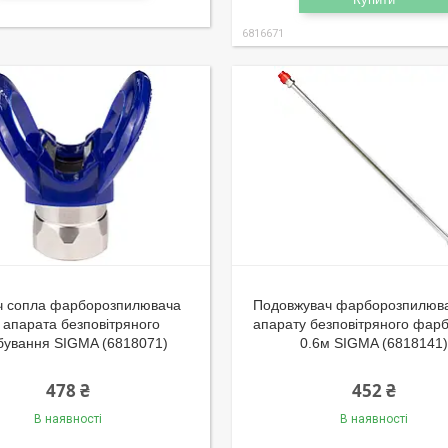
6816671
ч сопла фарборозпилювача
Подовжувач фарборозпилюв
 апарата безповітряного
апарату безповітряного фар
ування SIGMA (6818071)
0.6м SIGMA (6818141)
478 ₴
452 ₴
В наявності
В наявності