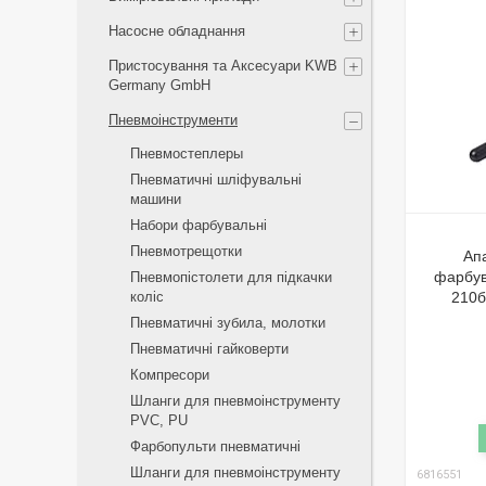
Насосне обладнання
Пристосування та Аксесуари KWB
Germany GmbH
Пневмоінструменти
Пневмостеплеры
Пневматичні шліфувальні
машини
Набори фарбувальні
Пневмотрещотки
Ап
фарбув
Пневмопістолети для підкачки
коліс
210б
Пневматичні зубила, молотки
Пневматичні гайковерти
Компресори
Шланги для пневмоінструменту
PVC, PU
Фарбопульти пневматичні
Шланги для пневмоінструменту
6816551