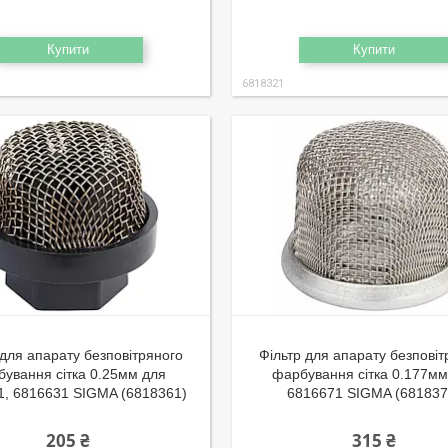
Купити
Купити
6818321
 для апарату безповітряного
Фільтр для апарату безповіт
ування сітка 0.25мм для
фарбування сітка 0.177мм
1, 6816631 SIGMA (6818361)
6816671 SIGMA (681837
205 ₴
315 ₴