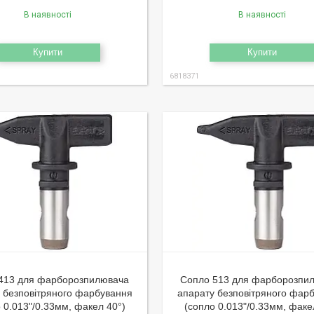
В наявності
В наявності
Купити
Купити
6818371
413 для фарборозпилювача
Сопло 513 для фарборозпи
 безповітряного фарбування
апарату безповітряного фар
 0.013"/0.33мм, факел 40°)
(сопло 0.013"/0.33мм, факе