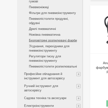
гумові
Пневмоніжиці
Фільтри для пневмоінструменту
Пневмопістолети продувні,
обдувні
Дрилі пневматичні
Ножівка пневматична
Безповітряні розпилювачі фарби
З'єднання, перехідники для
пневмоінструменту
Регулятори тиску для
пневмоінструменту
Ап
Пневмопістолети розпилювальні
фарбув
Професійне обладнання й
інструмент для автосервісу
Ручний інструмент для
автосервісу
Садова техніка та аксесуари
Електроінструменти