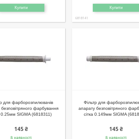
Купити
Купити
6818141
тр для фарборозпилювачів
Фільтр для фарборозпилюв
 безповітряного фарбування
апарату безповітряного фар
а 0.25мм SIGMA (6818311)
сітка 0.149мм SIGMA (681
145 ₴
145 ₴
В наявності
В наявності