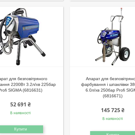
арат для безповітряного
Апарат для безповітрян
ання 2200Вт 3.2л/хв 225бар
фарбування і шпаклівки 3
Profi SIGMA (6816631)
6.0л/хв 250бар Profi SI
(6816671)
52 691 ₴
145 725 ₴
В наявності
В наявності
Купити
Купити