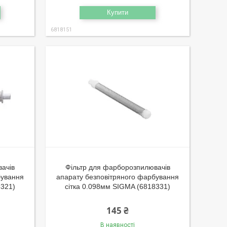
Купити
6818151
ачів
Фільтр для фарборозпилювачів
бування
апарату безповітряного фарбування
8321)
сітка 0.098мм SIGMA (6818331)
145 ₴
В наявності