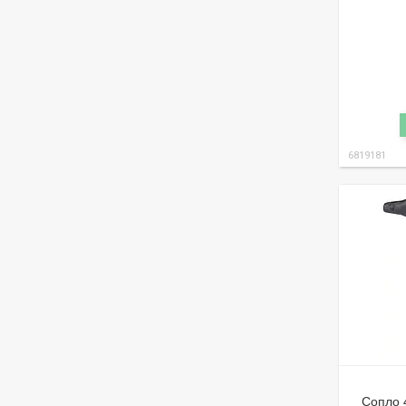
6819181
Сопло 