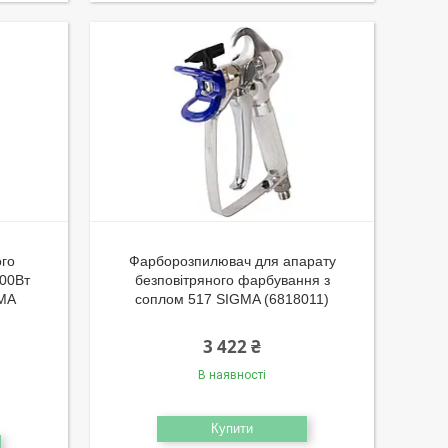
ого
Фарборозпилювач для апарату
800Вт
безповітряного фарбування з
GMA
соплом 517 SIGMA (6818011)
3 422 ₴
В наявності
Купити