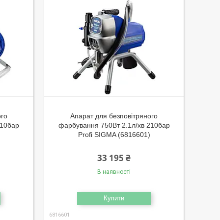
ого
Апарат для безповітряного
210бар
фарбування 750Вт 2.1л/хв 210бар
Profi SIGMA (6816601)
33 195 ₴
В наявності
Купити
6816601