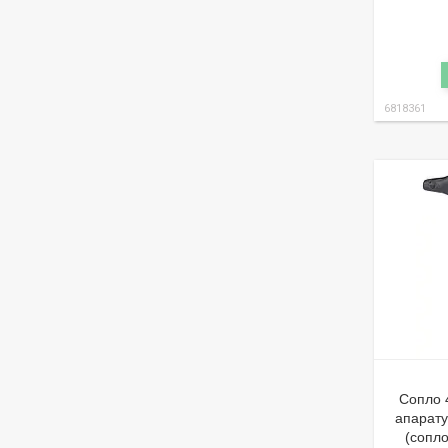
6818361
Сопло 
апарату
(сопло