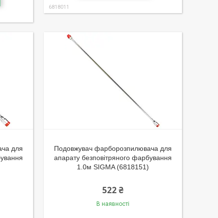
6818011
ача для
Подовжувач фарборозпилювача для
бування
апарату безповітряного фарбування
1.0м SIGMA (6818151)
522 ₴
В наявності