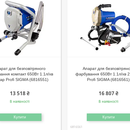
арат для безповітряного
Апарат для безповітрян
ання компакт 650Вт 1.1л/хв
фарбування 650Вт 1.1л/хв 
ар Profi SIGMA (6816551)
Profi SIGMA (6816561)
13 518 ₴
16 807 ₴
В наявності
В наявності
Купити
Купити
6816561