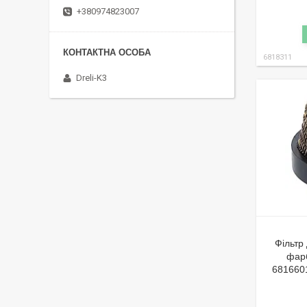
+380974823007
6818311
Dreli-K3
Фільтр
фарб
681660