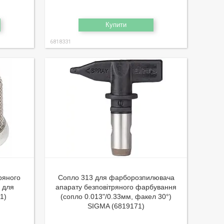
Купити
6818331
ряного
Сопло 313 для фарборозпилювача
 для
апарату безповітряного фарбування
1)
(сопло 0.013"/0.33мм, факел 30°)
SIGMA (6819171)