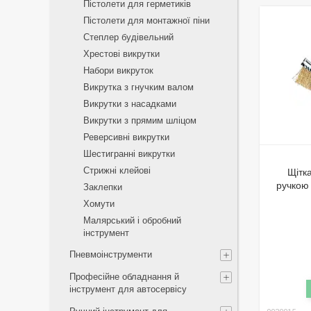
Пістолети для герметиків
Пістолети для монтажної піни
Степлер будівельний
Хрестові викрутки
Набори викруток
Викрутка з гнучким валом
Викрутки з насадками
Викрутки з прямим шліцом
Реверсивні викрутки
Шестигранні викрутки
Стрижні клейові
Щітк
ручкою
Заклепки
Хомути
Малярський і обробний
інструмент
Пневмоінструменти
Професійне обладнання й
інструмент для автосервісу