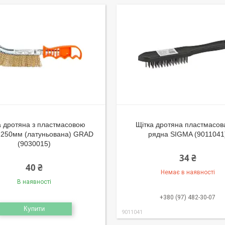
а дротяна з пластмасовою
Щітка дротяна пластмасов
 250мм (латуньована) GRAD
рядна SIGMA (9011041
(9030015)
34 ₴
40 ₴
Немає в наявності
В наявності
+380 (97) 482-30-07
Купити
9011041