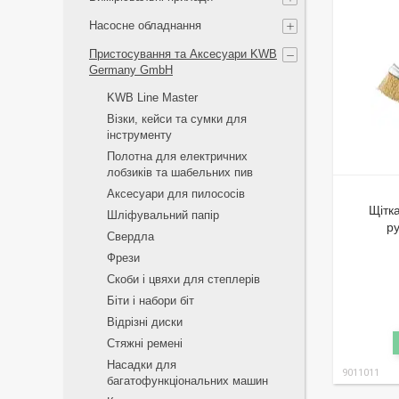
Насосне обладнання
Пристосування та Аксесуари KWB
Germany GmbH
KWB Line Master
Візки, кейси та сумки для
інструменту
Полотна для електричних
лобзиків та шабельних пив
Аксесуари для пилососів
Щітк
Шліфувальний папір
р
Свердла
Фрези
Скоби і цвяхи для степлерів
Біти і набори біт
Відрізні диски
Стяжні ремені
Насадки для
9011011
багатофункціональних машин