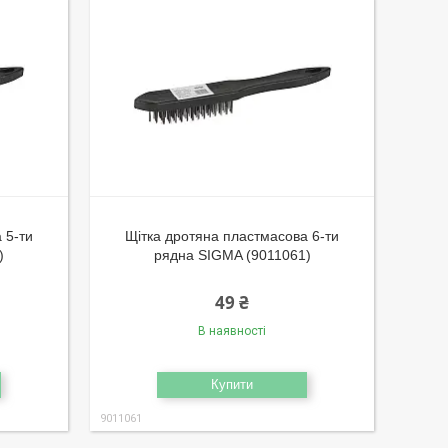
 5-ти
Щітка дротяна пластмасова 6-ти
)
рядна SIGMA (9011061)
49 ₴
В наявності
Купити
9011061