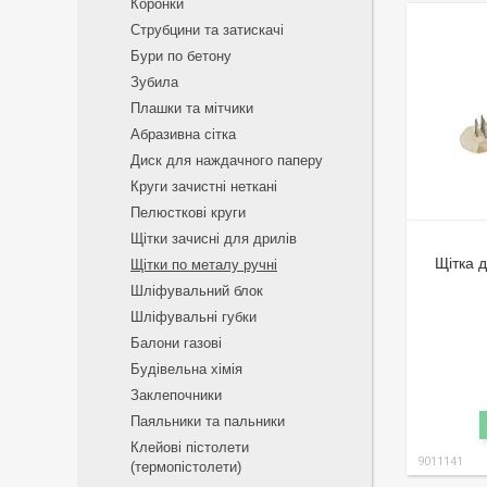
Коронки
Струбцини та затискачі
Бури по бетону
Зубила
Плашки та мітчики
Абразивна сітка
Диск для наждачного паперу
Круги зачистні неткані
Пелюсткові круги
Щітки зачисні для дрилів
Щітка 
Щітки по металу ручні
Шліфувальний блок
Шліфувальні губки
Балони газові
Будівельна хімія
Заклепочники
Паяльники та пальники
Клейові пістолети
9011141
(термопістолети)