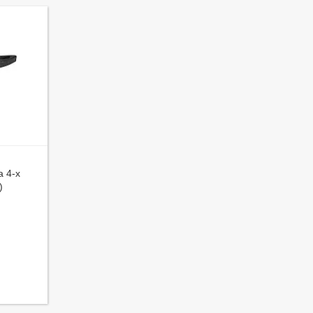
а 4-х
)