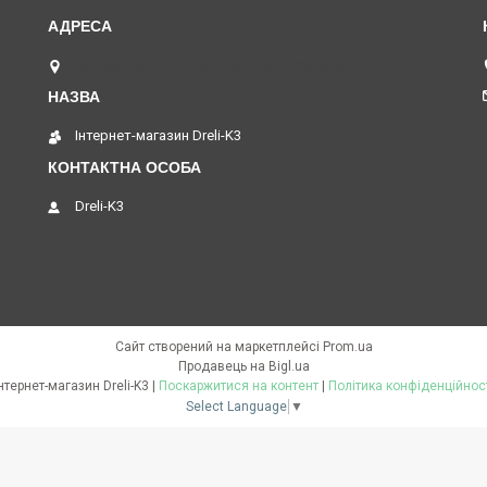
Петропавлівська площа, 1, Київ, Україна
Інтернет-магазин Dreli-K3
Dreli-K3
Сайт створений на маркетплейсі
Prom.ua
Продавець на Bigl.ua
Інтернет-магазин Dreli-K3 |
Поскаржитися на контент
|
Політика конфіденційнос
Select Language
▼