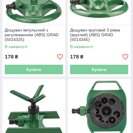
Дощувач імпульсний з
Дощувач круговий 3 ріжка
регулюванням (ABS) GRAD
(круглий) (ABS) GRAD
(5014325)
(5014345)
В наявності
В наявності
178
178
₴
₴
Купити
Купити