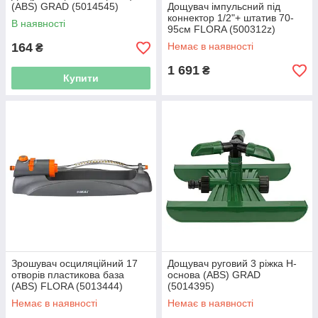
(ABS) GRAD (5014545)
Дощувач імпульсний під
коннектор 1/2"+ штатив 70-
В наявності
95см FLORA (500312z)
164
Немає в наявності
₴
1 691
₴
Купити
Зрошувач осциляційний 17
Дощувач руговий 3 ріжка Н-
отворів пластикова база
основа (ABS) GRAD
(ABS) FLORA (5013444)
(5014395)
Немає в наявності
Немає в наявності