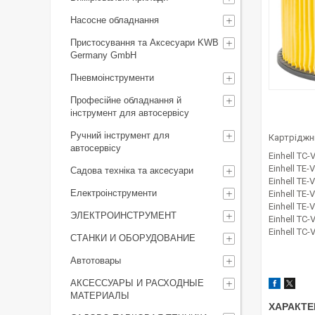
Насосне обладнання
Пристосування та Аксесуари KWB
Germany GmbH
Пневмоінструменти
Професійне обладнання й
інструмент для автосервісу
Ручний інструмент для
Картріджни
автосервісу
Einhell TC-
Einhell TE-
Садова техніка та аксесуари
Einhell TE
Електроінструменти
Einhell TE-
Einhell TE
ЭЛЕКТРОИНСТРУМЕНТ
Einhell TC-
Einhell TC-
СТАНКИ И ОБОРУДОВАНИЕ
Автотовары
АКСЕССУАРЫ И РАСХОДНЫЕ
МАТЕРИАЛЫ
ХАРАКТЕ