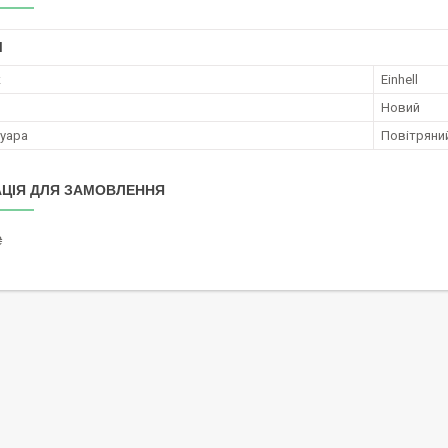
І
к
Einhell
Новий
суара
Повітряни
ЦІЯ ДЛЯ ЗАМОВЛЕННЯ
₴