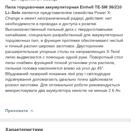
Пила торцовочная аккумуляторная Einhell TE-SM 36/210
Li–Solo
является представителем семейства Power X-
Change и имеет неограниченный радиус действия: нет
необходимости в проводах и доступа к розетке.
Высококачественный пильный диск с твердосплавными
напайками, специально разработанный для аккумуляторных
торцовочных пил, и функция протяжки обеспечивают чистый
и точный распил широких заготовок. Двусторонние
расширительные упорные столы на направляющих X-Tend
легко выдвигаются с помощью одной руки. Поворотный стол
пилы снабжен функцией точной установки угла распила,
пильная головка наклоняется влево на угол до 45°.
Вбудований лазерний покажчик лінії різу і світлодіодне
підсвічування допомагають ідеально точно здійснювати
розпил заготовки. Для оптимальної роботи рекомендується
використовувати два акумулятора ємністю не менше 2.6 Ач.
Приховати
Характеристики