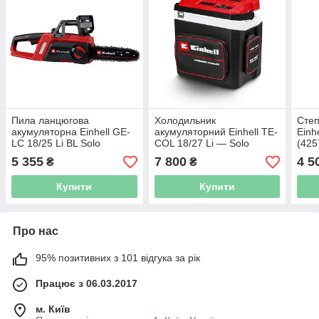
Пила ланцюгова
Холодильник
Степ
акумуляторна Einhell GE-
акумуляторний Einhell TE-
Einh
LC 18/25 Li BL Solo
COL 18/27 Li — Solo
(425
(4600070)
(2048420)
5 355
7 800
4 5
₴
₴
Купити
Купити
Про нас
95% позитивних з 101 відгука за рік
Працює з 06.03.2017
м. Київ