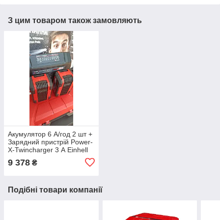
З цим товаром також замовляють
Акумулятор 6 А/год 2 шт +
Зарядний пристрій Power-
X-Twincharger 3 А Einhell
Power-X-Change
9 378
₴
(45120836)
Подібні товари компанії