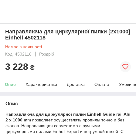
Направляюча для циркулярної пилки [2x1000]
Einhell 4502118
Немає в наявності
Код: 4502118
Роздріб
3 228
₴
Опис
Характеристики
Доставка
Оплата
Умови п
Опис
Направляюча для циркулярної пилки Einhell Guide rail Alu
2 x 1000 mm
позволяет осуществлять пропилы точно и без
сколов. Направляющая совместима с ручными
циркулярными пилами Einhell Expert и погружной пилой. С