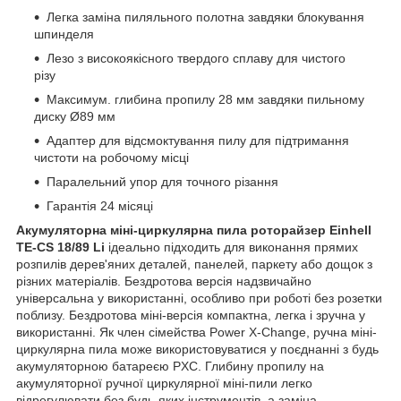
Легка заміна пиляльного полотна завдяки блокування
шпинделя
Лезо з високоякісного твердого сплаву для чистого
різу
Максимум. глибина пропилу 28 мм завдяки пильному
диску Ø89 мм
Адаптер для відсмоктування пилу для підтримання
чистоти на робочому місці
Паралельний упор для точного різання
Гарантія 24 місяці
Акумуляторна міні-циркулярна пила роторайзер Einhell
TE-CS 18/89 Li
ідеально підходить для виконання прямих
розпилів дерев'яних деталей, панелей, паркету або дощок з
різних матеріалів. Бездротова версія надзвичайно
універсальна у використанні, особливо при роботі без розетки
поблизу. Бездротова міні-версія компактна, легка і зручна у
використанні. Як член сімейства Power X-Change, ручна міні-
циркулярна пила може використовуватися у поєднанні з будь
акумуляторною батареєю PXC. Глибину пропилу на
акумуляторної ручної циркулярної міні-пили легко
відрегулювати без будь-яких інструментів, а заміна