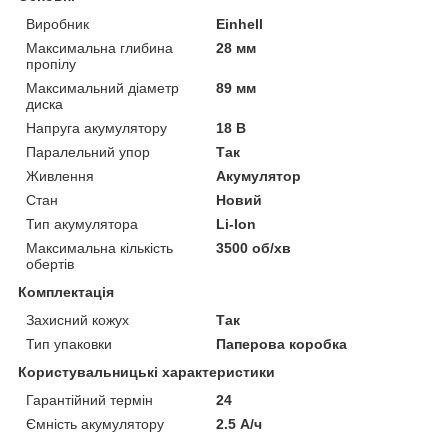
Виробник
Einhell
Максимальна глибина
28 мм
пропілу
Максимальний діаметр
89 мм
диска
Напруга акумулятору
18 В
Паралельний упор
Так
Живлення
Акумулятор
Стан
Новий
Тип акумулятора
Li-Ion
Максимальна кількість
3500 об/хв
обертів
Комплектація
Захисний кожух
Так
Тип упаковки
Паперова коробка
Користувальницькі характеристики
Гарантійний термін
24
Ємність акумулятору
2.5 А/ч