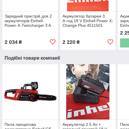
Зарядний пристрій для 2
Акумулятор батарея 3
Акум
акумуляторів Einhell
А·год 18 V Einhell Power X-
заря
Power-X-Twincharger 3 A
Change Plus 4511501
Einh
(4512069)
[451
2 2
2 034
2 220
₴
₴
Подібні товари компанії
Пила ланцюгова
Акумулятор 2.5 Ач +
Пила