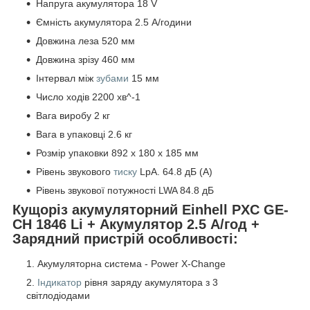
Напруга акумулятора 18 V
Ємність акумулятора 2.5 А/години
Довжина леза 520 мм
Довжина зрізу 460 мм
Інтервал між
зубами
15 мм
Число ходів 2200 хв^-1
Вага виробу 2 кг
Вага в упаковці 2.6 кг
Розмір упаковки 892 x 180 x 185 мм
Рівень звукового
тиску
LpA. 64.8 дБ (A)
Рівень звукової потужності LWA 84.8 дБ
Кущоріз акумуляторний Einhell PXC GE-
CH 1846 Li + Акумулятор 2.5 А/год +
Зарядний пристрій особливості:
Акумуляторна система - Power X-Change
Індикатор
рівня заряду акумулятора з 3
світлодіодами