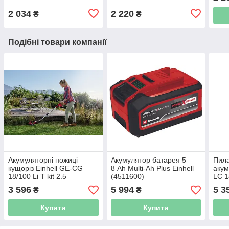
2 034
2 220
₴
₴
Подібні товари компанії
Акумуляторні ножиці
Акумулятор батарея 5 —
Пил
кущоріз Einhell GE-CG
8 Ah Multi-Ah Plus Einhell
акум
18/100 Li T kit 2.5
(4511600)
LC 1
[34101025]
(460
3 596
5 994
5 3
₴
₴
Купити
Купити