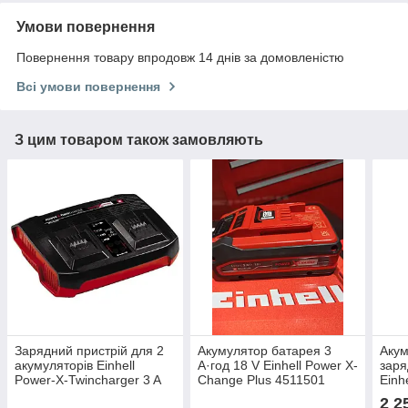
Умови повернення
Повернення товару впродовж 14 днів за домовленістю
Всі умови повернення
З цим товаром також замовляють
Зарядний пристрій для 2
Акумулятор батарея 3
Акум
акумуляторів Einhell
А·год 18 V Einhell Power X-
заря
Power-X-Twincharger 3 A
Change Plus 4511501
Einh
(4512069)
[451
2 2