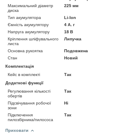
Максимальний діаметр
225 мм
диска
Тип акумулятора
Li-Ion
Ємність акумулятору
4 А. г
Напруга акумулятору
18 В
Кріплення шліфувального
Липучка
листа
Основна рукоятка
Подовжена
Стан
Новий
Комплектація
Кейс в комплекті
Так
Додаткові функції
Регулювання кількості
Так
обертів
Підсвічування робочої
Ні
зони
Підключення
Так
пилозбірника/пилососа
Приховати