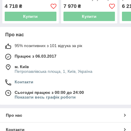
(4259995)
4.0 А/год + зарядний
4 718
7 970
6 2
₴
₴
пристрій
Купити
Купити
Про нас
95% позитивних з 101 відгука за рік
Працює з 06.03.2017
м. Київ
Петропавлівська площа, 1, Київ, Україна
Контакти
Сьогодні працює з 00:00 до 24:00
Показати весь графік роботи
Про нас
Контакти