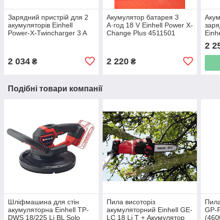
Зарядний пристрій для 2
Акумулятор батарея 3
Акум
акумуляторів Einhell
А·год 18 V Einhell Power X-
заря
Power-X-Twincharger 3 A
Change Plus 4511501
Einh
(4512069)
[451
2 2
2 034
2 220
₴
₴
Подібні товари компанії
Шліфмашина для стін
Пила висоторіз
Пила
акумуляторна Einhell TP-
акумуляторний Einhell GE-
GP-P
DWS 18/225 Li BL Solo
LC 18 Li T + Акумулятор
(460