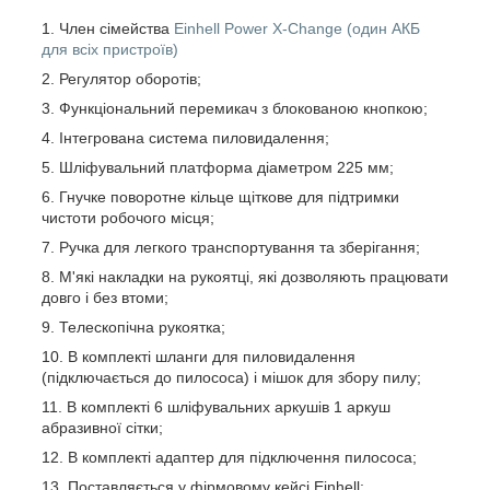
Член сімейства
Einhell Power X-Change (один АКБ
для всіх пристроїв)
Регулятор оборотів;
Функціональний перемикач з блокованою кнопкою;
Інтегрована система пиловидалення;
Шліфувальний платформа діаметром 225 мм;
Гнучке поворотне кільце щіткове для підтримки
чистоти робочого місця;
Ручка для легкого транспортування та зберігання;
М'які накладки на рукоятці, які дозволяють працювати
довго і без втоми;
Телескопічна рукоятка;
В комплекті шланги для пиловидалення
(підключається до пилососа) і мішок для збору пилу;
В комплекті 6 шліфувальних аркушів 1 аркуш
абразивної сітки;
В комплекті адаптер для підключення пилососа;
Поставляється у фірмовому кейсі Einhell;