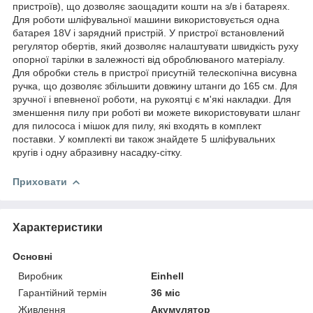
пристроїв), що дозволяє заощадити кошти на з/в і батареях.
Для роботи шліфувальної машини використовується одна
батарея 18V і зарядний пристрій. У пристрої встановлений
регулятор обертів, який дозволяє налаштувати швидкість руху
опорної тарілки в залежності від оброблюваного матеріалу.
Для обробки стель в пристрої присутній телескопічна висувна
ручка, що дозволяє збільшити довжину штанги до 165 см. Для
зручної і впевненої роботи, на рукоятці є м'які накладки. Для
зменшення пилу при роботі ви можете використовувати шланг
для пилососа і мішок для пилу, які входять в комплект
поставки. У комплекті ви також знайдете 5 шліфувальних
кругів і одну абразивну насадку-сітку.
Приховати
Характеристики
Основні
Виробник
Einhell
Гарантійний термін
36 міс
Живлення
Акумулятор