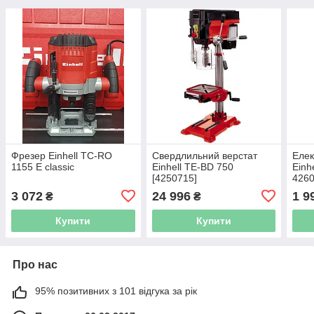
Фрезер Einhell TC-RO
Свердлильний верстат
Елек
1155 E classic
Einhell TE-BD 750
Einh
[4250715]
426
3 072
24 996
1 9
₴
₴
Купити
Купити
Про нас
95% позитивних з 101 відгука за рік