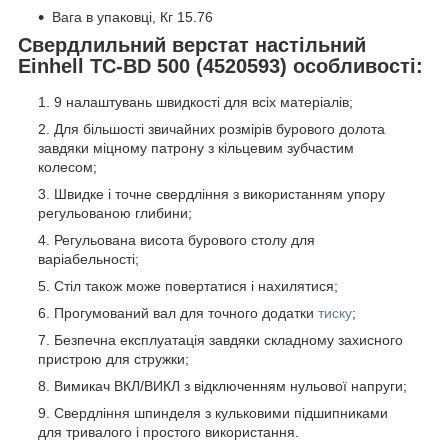
Вага в упаковці, Кг 15.76
Свердлильний верстат настільний
Einhell TC-BD 500 (
4520593
) особливості:
9 налаштувань швидкості для всіх матеріалів;
Для більшості звичайних розмірів бурового долота
завдяки міцному патрону з кільцевим зубчастим
колесом;
Швидке і точне свердління з використанням упору
регульованою глибини;
Регульована висота бурового столу для
варіабельності;
Стіл також може повертатися і нахилятися;
Прогумований вал для точного додатки
тиску
;
Безпечна експлуатація завдяки складному захисного
пристрою для стружки;
Вимикач ВКЛ/ВИКЛ з відключенням нульової напруги;
Свердління шпинделя з кульковими підшипниками
для тривалого і простого використання.