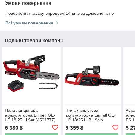
Умови повернення
Повернення товару впродовж 14 днів за домовленістю
Всі умови повернення
Подібні товари компанії
Пила ланцюгова
Пила ланцюгова
Аера
акумуляторна Einhell GE-
акумуляторна Einhell GE-
елек
LC 18/25 Li Set (4501777)
LC 18/25 Li BL Solo
ES 1
(4600070)
6 380
5 355
5 2
₴
₴