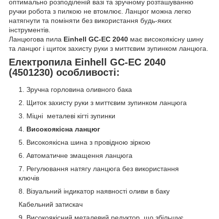
оптимально розподіленій вазі та зручному розташуванню
ручки робота з пилкою не втомлює. Ланцюг можна легко
натягнути та поміняти без використання будь-яких
інструментів.
Ланцюгова пила
Einhell GC-EC 2040
має високоякісну шину
та ланцюг і щиток захисту руки з миттєвим зупинком ланцюга.
Електропила Einhell GC-EC 2040
(4501230) особливості:
Зручна горловина оливного бака
Щиток захисту руки з миттєвим зупинком ланцюга
Міцні металеві кігті зупинки
Високоякісна ланцюг
Високоякісна шина з провідною зіркою
Автоматичне змащення ланцюга
Регулювання натягу ланцюга без використання
ключів
Візуальний індикатор наявності оливи в баку
Кабельний затискач
Високоякісний металевий редуктор, що збільшує