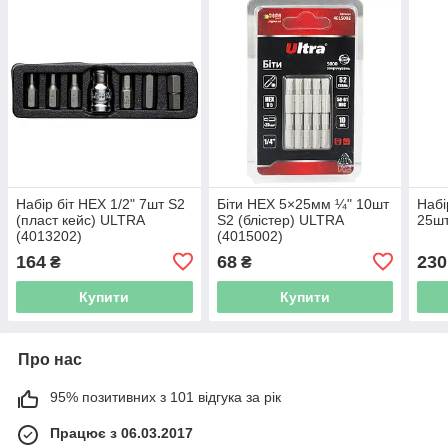
Набір біт HEX 1/2" 7шт S2
Біти HEX 5×25мм ¼" 10шт
Набі
(пласт кейс) ULTRA
S2 (блістер) ULTRA
25шт
(4013202)
(4015002)
164
68
230
₴
₴
Купити
Купити
Про нас
95% позитивних з 101 відгука за рік
Працює з 06.03.2017