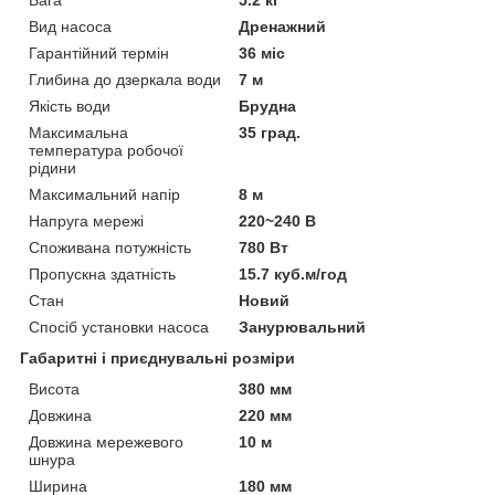
Вид насоса
Дренажний
Гарантійний термін
36 міс
Глибина до дзеркала води
7 м
Якість води
Брудна
Максимальна
35 град.
температура робочої
рідини
Максимальний напір
8 м
Напруга мережі
220~240 В
Споживана потужність
780 Вт
Пропускна здатність
15.7 куб.м/год
Стан
Новий
Спосіб установки насоса
Занурювальний
Габаритні і приєднувальні розміри
Висота
380 мм
Довжина
220 мм
Довжина мережевого
10 м
шнура
Ширина
180 мм