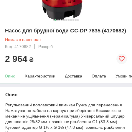
Насос для брудної води GС-DP 7835 (4170682)
Немає в наявності
Код: 4170682
Роздріб
2 964
₴
Опис
Характеристики
Доставка
Оплата
Умови п
Опис
Регульований поплавковий вимикач Ручка для перенесення
Наматування кабеля на корпус при зберіганні Високоякісне
механічне ущільнення (кераміка/гума) Універсальний штуцер
для шлангів 25/32 мм + зовнішнє різьблення G1 (33.3 мм)
Кутовий адаптер G 1½ x G 1½ (47.8 мм), зовнішнє різьблення