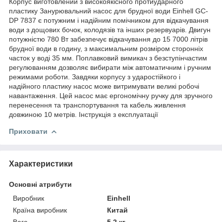
Корпус виготовлений з високоякісного протиударного
пластику Занурювальний насос для брудної води Einhell GC-
DP 7837 є потужним і надійним помічником для відкачування
води з дощових бочок, колодязів та інших резервуарів. Двигун
потужністю 780 Вт забезпечує відкачування до 15 7000 літрів
брудної води в годину, з максимальним розміром сторонніх
часток у воді 35 мм. Поплавковий вимикач з безступінчастим
регулюванням дозволяє вибирати між автоматичним і ручним
режимами роботи. Завдяки корпусу з ударостійкого і
надійного пластику насос може витримувати великі робочі
навантаження. Цей насос має ергономічну ручку для зручного
перенесення та транспортування та кабель живлення
довжиною 10 метрів. Інструкція з експлуатації
Приховати
Характеристики
Основні атрибути
Виробник
Einhell
Країна виробник
Китай
Вага
5.2 кг