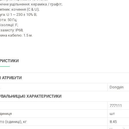
ічне ущільнення: кераміка / графіт;
пник: кочення (C & U);
га: U 1 ~ 230 ± 10% В;
та: 50 Гц;
ізоляції: F;
захисту: IP68;
ина кабелю: 1.5 м.
РИСТИКИ
І АТРИБУТИ
к
Dongyin
УВАЛЬНИЦЬКІ ХАРАКТЕРИСТИКИ
777111
диниця
шт
то (одиниці), кг
8.45