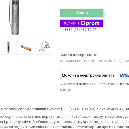
Купити
Купити з
+380 (97) 482-30-07
повернення товару протягом 14 днів
з
У компанії підключені електронні пла
сайту.
ентровий свердловинний 0.25кВт H 33 (27) м Q 80 (50) л / хв Ø94мм AQU
ої серії призначені для перекачування чистої води і можуть застосову
н і резервуарів (обов'язкова установка кожуха охолодження), для пе
атичної подачі води спільно з невеликими резервуарами при використан