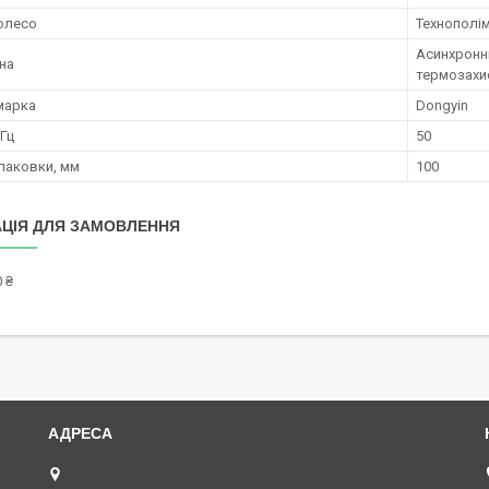
олесо
Технополі
Асинхронн
уна
термозахи
марка
Dongyin
 Гц
50
паковки, мм
100
ЦІЯ ДЛЯ ЗАМОВЛЕННЯ
 ₴
Петропавлівська площа, 1, Київ, Україна