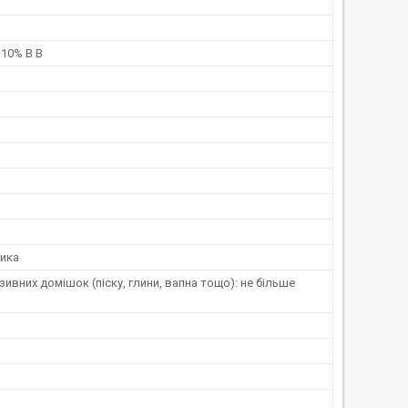
 10% В В
ника
зивних домішок (піску, глини, вапна тощо): не більше