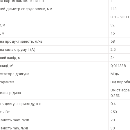
на партія замовлення, шт
1
ний діаметр свердловини, мм
113
U 1 ~ 230 ±
, м
32
, м
15
на продуктивність, л/хв
58
а сила струму, I (А)
2.5
ний напір, м
24
ниці, м³
0,011338
статора двигуна
Мідь
гарантія
Від вироб
Вміст абра
вана рідина
0.25%
ь двигуна приводу, к.с.
0.4
ть, Вт
250
вність max, л/хв
70
вність min, л/хв
30