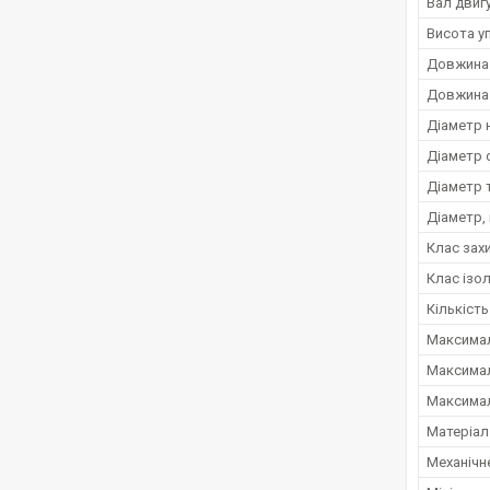
Вал двиг
Висота у
Довжина 
Довжина 
Діаметр 
Діаметр 
Діаметр 
Діаметр,
Клас зах
Клас ізол
Кількіст
Максимал
Максимал
Максимал
Матеріал
Механічн