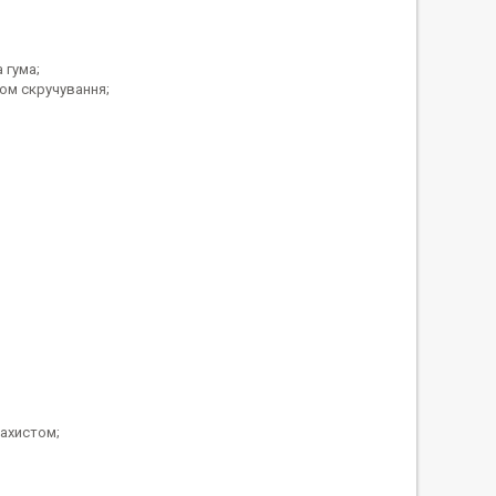
 гума;
ком скручування;
захистом;