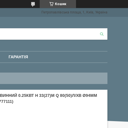
Кошик
Петропавлівська площа, 1, Київ, Україна
ГАРАНТІЯ
ННИЙ 0.25КВТ H 33(27)М Q 80(50)Л/ХВ Ø94ММ
777111)