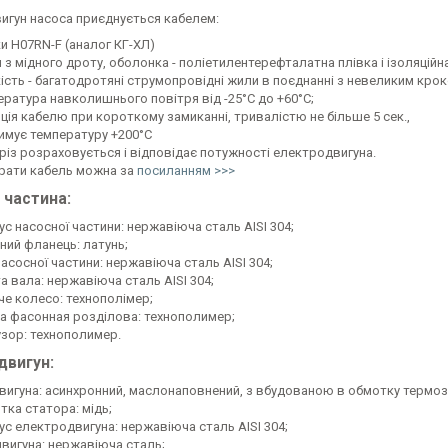
игун насоса приєднується кабелем:
и H07RN-F (аналог КГ-ХЛ)
з мідного дроту, оболонка - поліетилентерефталатна плівка і ізоляційна
кість - багатодротяні струмопровідні жили в поєднанні з невеликим кро
ература навколишнього повітря від -25°C до +60°C;
яція кабелю при короткому замиканні, тривалістю не більше 5 сек.,
имує температуру +200°C
різ розраховується і відповідає потужності електродвигуна.
брати кабель можна за
посиланням >>>
 частина:
с насосної частини: нержавіюча сталь AISI 304;
ний фланець: латунь;
асосної частини: нержавіюча сталь AISI 304;
а вала: нержавіюча сталь AISI 304;
че колесо: технополімер;
а фасонная розділова: технополимер;
зор: технополимер.
двигун:
двигуна: асинхронний, маслонаповнений, з вбудованою в обмотку термо
тка статора: мідь;
ус електродвигуна: нержавіюча сталь AISI 304;
двигуна: нержавіюча сталь;