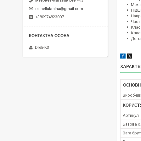
Інтернет-магазин Dreli-K3
Механ
einhellukraina@gmail.com
Підши
Напру
+380974823007
Часто
Клас 
Клас 
Довж
Dreli-K3
ХАРАКТЕ
ОСНОВН
Виробни
КОРИСТ
Артикул
Базова о
Вага брут