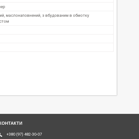
мер
ий, маслонаповнений, з вбудованим в обмотку
стом
+380 (97) 482-30-07