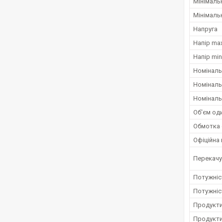
Мінімаль
Мінімаль
Напруга
Напір max
Напір min
Номіналь
Номінальн
Номіналь
Об'єм оди
Обмотка 
Офіційна 
Перекачу
Потужніст
Потужніс
Продукти
Продукти