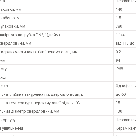
уна
Нержавіюч
паковки, мм
140
кабелю, м
1.5
упаковки, мм
780
напірного патрубка DN2, "(дюйм)
1 1/4
свердловини, мм
від 113 до
твердих частинок в підвішеному стані, мм
0.2
 мм
94
исту
IP68
яції
F
ь фаз
Однофазн
ьна глибина занурення під дзеркало води, м
до 60
ьна температура перекачуваної рідини, °C
35
ьний діаметр свердловини, мм
130
 корпусу
Нержавіюча
е ущільнення
Кераміка/