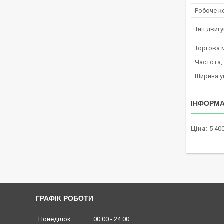
Робоче к
Тип двиг
Торгова 
Частота,
Ширина у
ІНФОРМА
Ціна:
5 400
ГРАФІК РОБОТИ
Понеділок
00:00
24:00