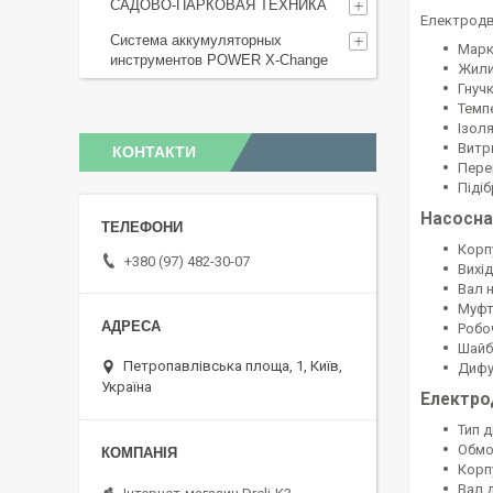
САДОВО-ПАРКОВАЯ ТЕХНИКА
Електродв
Система аккумуляторных
Марк
инструментов POWER X-Change
Жили 
Гнуч
Темп
Ізол
Витр
КОНТАКТИ
Пере
Піді
Насосна
Корпу
+380 (97) 482-30-07
Вихід
Вал н
Муфт
Робо
Шайб
Петропавлівська площа, 1, Київ,
Дифу
Україна
Електро
Тип 
Обмо
Корп
Вал 