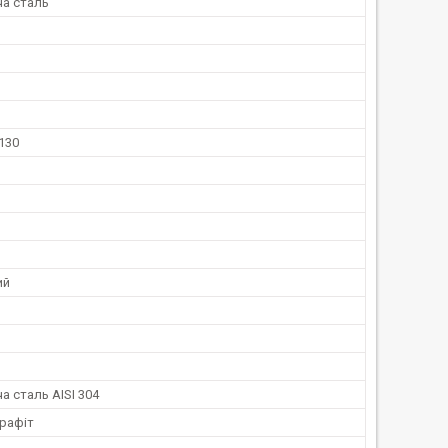
а сталь
 130
ий
 сталь AISI 304
графіт