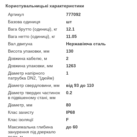
Користувальницькі характеристики
Артикул
777092
Базова одиниця
шт
Вага брутто (одиниці), кг
12.1
Вага нетто (одиниці), кг
11.05
Вал двигуна
Нержавіюча сталь
Висота упаковки, мм
130
Довжина кабелю, м
2
Довжина упаковки, мм
1263
Діаметр напірного
1
патрубка DN2, "(дюйм)
Діаметр свердловини, мм
від 93 до 110
Діаметр твердих частинок
0.2
в підвішеному стані, мм
Діаметр, мм
80
Клас захисту
IP68
Клас ізоляції
F
Максимальна глибина
до 60
занурення під дзеркало
води, м