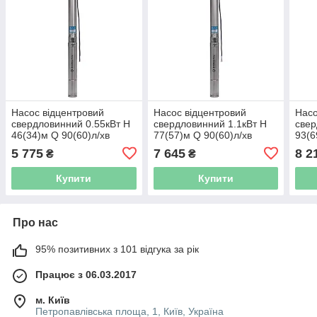
Насос відцентровий
Насос відцентровий
Насо
свердловинний 0.55кВт H
свердловинний 1.1кВт H
свер
46(34)м Q 90(60)л/хв
77(57)м Q 90(60)л/хв
93(6
Ø80мм DONGYIN
Ø80мм DONGYIN
Ø80
5 775
7 645
8 2
₴
₴
3SDm3.5/12 (777091)
3SDm3.5/20 (777093)
3SDm
Купити
Купити
Про нас
95% позитивних з 101 відгука за рік
Працює з 06.03.2017
м. Київ
Петропавлівська площа, 1, Київ, Україна