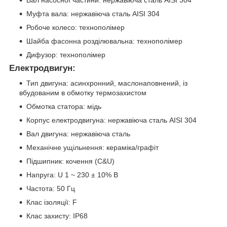
Муфта вала: нержавіюча сталь AISI 304
Робоче колесо: технополімер
Шайба фасонна розділювальна: технополімер
Дифузор: технополімер
Електродвигун:
Тип двигуна: асинхронний, маслонаповнений, із
вбудованим в обмотку термозахистом
Обмотка статора: мідь
Корпус електродвигуна: нержавіюча сталь AISI 304
Вал двигуна: нержавіюча сталь
Механічне ущільнення: кераміка/графіт
Підшипник: кочення (C&U)
Напруга: U 1 ~ 230 ± 10% В
Частота: 50 Гц
Клас ізоляції: F
Клас захисту: IP68