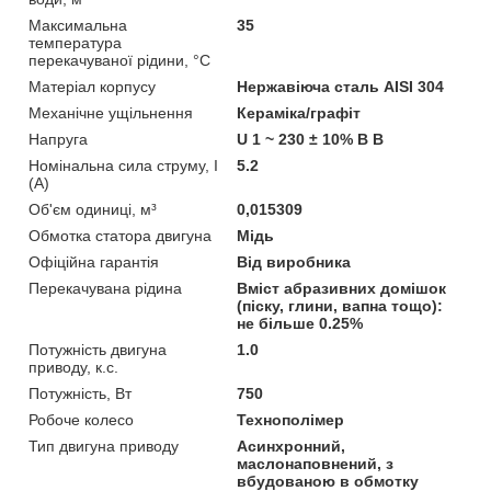
Максимальна
35
температура
перекачуваної рідини, °C
Матеріал корпусу
Нержавіюча сталь AISI 304
Механічне ущільнення
Кераміка/графіт
Напруга
U 1 ~ 230 ± 10% В В
Номінальна сила струму, I
5.2
(А)
Об'єм одиниці, м³
0,015309
Обмотка статора двигуна
Мідь
Офіційна гарантія
Від виробника
Перекачувана рідина
Вміст абразивних домішок
(піску, глини, вапна тощо):
не більше 0.25%
Потужність двигуна
1.0
приводу, к.с.
Потужність, Вт
750
Робоче колесо
Технополімер
Тип двигуна приводу
Асинхронний,
маслонаповнений, з
вбудованою в обмотку