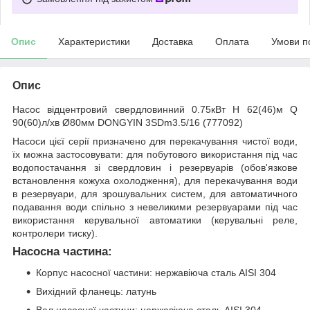
Опис
Характеристики
Доставка
Оплата
Умови п
Опис
Насос відцентровий свердловинний 0.75кВт H 62(46)м Q
90(60)л/хв Ø80мм DONGYIN 3SDm3.5/16 (777092)
Насоси цієї серії призначено для перекачування чистої води,
їх можна застосовувати: для побутового використання під час
водопостачання зі свердловин і резервуарів (обов'язкове
встановлення кожуха охолодження), для перекачування води
в резервуари, для зрошувальних систем, для автоматичного
подавання води спільно з невеликими резервуарами під час
використання керувальної автоматики (керувальні реле,
контролери тиску).
Насосна частина:
Корпус насосної частини: нержавіюча сталь AISI 304
Вихідний фланець: латунь
Вал насосної частини: нержавіюча сталь AISI 304