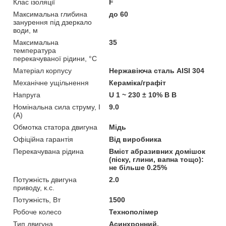
Клас ізоляції
F
Максимальна глибина
до 60
занурення під дзеркало
води, м
Максимальна
35
температура
перекачуваної рідини, °C
Матеріал корпусу
Нержавіюча сталь AISI 304
Механічне ущільнення
Кераміка/графіт
Напруга
U 1 ~ 230 ± 10% В В
Номінальна сила струму, I
9.0
(А)
Обмотка статора двигуна
Мідь
Офіційна гарантія
Від виробника
Перекачувана рідина
Вміст абразивних домішок
(піску, глини, вапна тощо):
не більше 0.25%
Потужність двигуна
2.0
приводу, к.с.
Потужність, Вт
1500
Робоче колесо
Технополімер
Тип двигуна
Асинхронний,