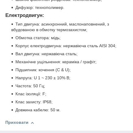
Дифузор: технополимер.
Електродвигун:
Тип двигуна: асинхронний, маслонаповнений, з
вбудованою в обмотку термозахистом;
Обмотка статора: мідь;
Корпус електродвигуна: нержавіюча сталь AISI 304;
Вал двигуна: нержавіюча сталь;
Механічне ущільнення: кераміка / графіт;
Підшипник: кочення (C & U);
Напруга: U 1 ~ 230 ± 10% В;
Частота: 50 Гц;
Клас ізоляції: F;
Клас захисту: IP68;
Довжина кабелю: 50 м.
Приховати