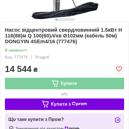
Насос відцентровий свердловинний 1.5кВт H
116(88)м Q 100(60)л/хв Ø102мм (кабель 50м)
DONGYIN 4SEm4/16 (777476)
В наявності
Код: 777476
Роздріб
14 544
₴
Купити
або
Купити з
Що таке купити з Пром?
Замовлення під захистом