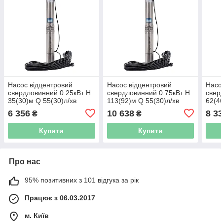
Насос відцентровий
Насос відцентровий
Насо
свердловинний 0.25кВт H
свердловинний 0.75кВт H
свер
35(30)м Q 55(30)л/хв
113(92)м Q 55(30)л/хв
62(4
Ø105мм 25м кабелю
Ø105мм 60м кабелю
Ø80м
6 356
10 638
8 3
₴
₴
4SEm2/5 DONGYIN
4SEm2/16 DONGYIN
DON
(777441)
(777448)
(777
Купити
Купити
Про нас
95% позитивних з 101 відгука за рік
Працює з 06.03.2017
м. Київ