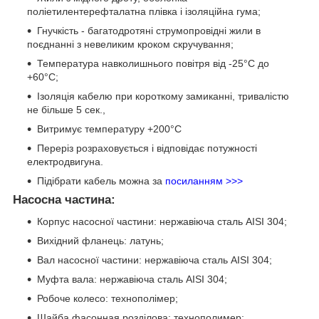
поліетилентерефталатна плівка і ізоляційна гума;
Гнучкість - багатодротяні струмопровідні жили в
поєднанні з невеликим кроком скручування;
Температура навколишнього повітря від -25°C до
+60°C;
Ізоляція кабелю при короткому замиканні, тривалістю
не більше 5 сек.,
Витримує температуру +200°C
Переріз розраховується і відповідає потужності
електродвигуна.
Підібрати кабель можна за
посиланням >>>
Насосна частина:
Корпус насосної частини: нержавіюча сталь AISI 304;
Вихідний фланець: латунь;
Вал насосної частини: нержавіюча сталь AISI 304;
Муфта вала: нержавіюча сталь AISI 304;
Робоче колесо: технополімер;
Шайба фасонная розділова: технополимер;