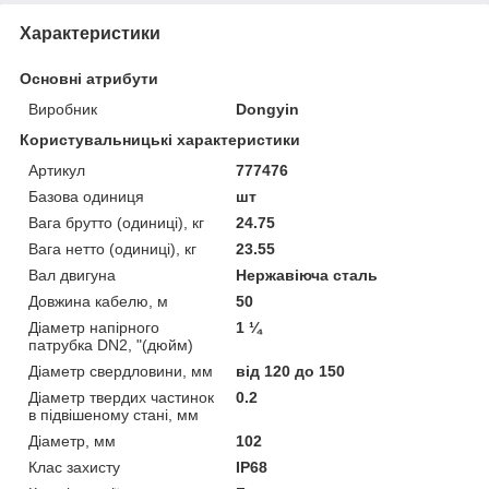
Характеристики
Основні атрибути
Виробник
Dongyin
Користувальницькі характеристики
Артикул
777476
Базова одиниця
шт
Вага брутто (одиниці), кг
24.75
Вага нетто (одиниці), кг
23.55
Вал двигуна
Нержавіюча сталь
Довжина кабелю, м
50
Діаметр напірного
1 ¼
патрубка DN2, "(дюйм)
Діаметр свердловини, мм
від 120 до 150
Діаметр твердих частинок
0.2
в підвішеному стані, мм
Діаметр, мм
102
Клас захисту
IP68