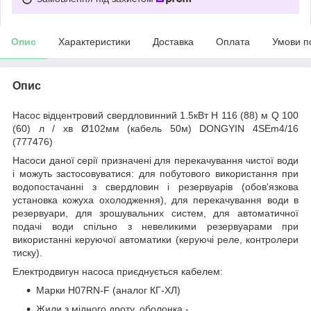
Опис
Характеристики
Доставка
Оплата
Умови п
Опис
Насос відцентровий свердловинний 1.5кВт H 116 (88) м Q 100
(60) л / хв Ø102мм (кабель 50м) DONGYIN 4SEm4/16
(777476)
Насоси даної серії призначені для перекачування чистої води
і можуть застосовуватися: для побутового використання при
водопостачанні з свердловин і резервуарів (обов'язкова
установка кожуха охолодження), для перекачування води в
резервуари, для зрошувальних систем, для автоматичної
подачі води спільно з невеликими резервуарами при
використанні керуючої автоматики (керуючі реле, контролери
тиску).
Електродвигун насоса приєднується кабелем:
Марки H07RN-F (аналог КГ-ХЛ)
Жили з мідного дроту, оболонка -