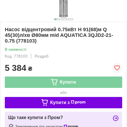
Насос відцентровий 0.75кВт H 91(68)м Q
45(30)л/хв Ø80мм mid AQUATICA 3QJD2-21-
0.75 (778103)
В наявності
Код: 778103
Роздріб
5 384
₴
Купити
або
Купити з
Що таке купити з Пром?
Замовлення під захистом