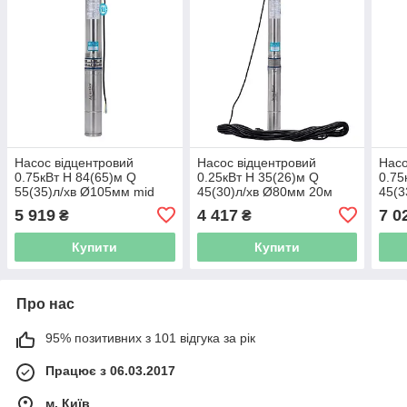
Насос відцентровий
Насос відцентровий
Насо
0.75кВт H 84(65)м Q
0.25кВт H 35(26)м Q
0.75
55(35)л/хв Ø105мм mid
45(30)л/хв Ø80мм 20м
45(3
AQUATICA 4QJD3-12-0.75
кабелю mid AQUATICA
каб
5 919
4 417
7 0
₴
₴
(778123)
3QJED2-8-0 (778400)
3QJE
Купити
Купити
Про нас
95% позитивних з 101 відгука за рік
Працює з 06.03.2017
м. Київ