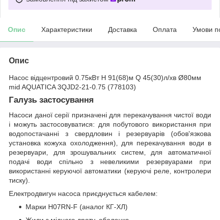
Опис
Характеристики
Доставка
Оплата
Умови п
Опис
Насос відцентровий 0.75кВт H 91(68)м Q 45(30)л/хв Ø80мм
mid AQUATICA 3QJD2-21-0.75 (778103)
Галузь застосування
Насоси даної серії призначені для перекачування чистої води
і можуть застосовуватися: для побутового використання при
водопостачанні з свердловин і резервуарів (обов'язкова
установка кожуха охолодження), для перекачування води в
резервуари, для зрошувальних систем, для автоматичної
подачі води спільно з невеликими резервуарами при
використанні керуючої автоматики (керуючі реле, контролери
тиску).
Електродвигун насоса приєднується кабелем:
Марки H07RN-F (аналог КГ-ХЛ)
Жили з мідного дроту, оболонка -