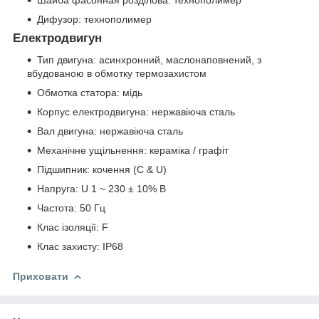
Шайба фасонная розділова: технополимер
Дифузор: технополимер
Електродвигун
Тип двигуна: асинхронний, маслонаповнений, з
вбудованою в обмотку термозахистом
Обмотка статора: мідь
Корпус електродвигуна: нержавіюча сталь
Вал двигуна: нержавіюча сталь
Механічне ущільнення: кераміка / графіт
Підшипник: кочення (C & U)
Напруга: U 1 ~ 230 ± 10% В
Частота: 50 Гц
Клас ізоляції: F
Клас захисту: IP68
Приховати