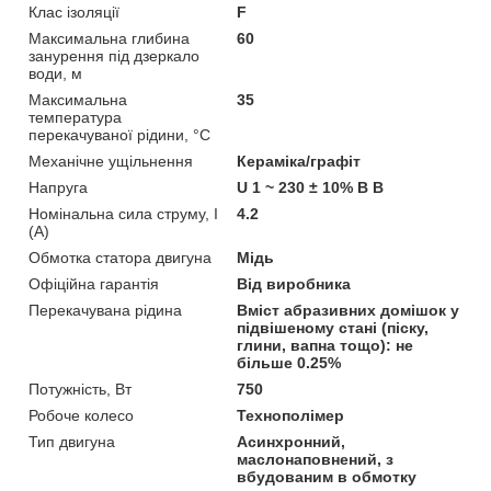
Клас ізоляції
F
Максимальна глибина
60
занурення під дзеркало
води, м
Максимальна
35
температура
перекачуваної рідини, °C
Механічне ущільнення
Кераміка/графіт
Напруга
U 1 ~ 230 ± 10% В В
Номінальна сила струму, I
4.2
(А)
Обмотка статора двигуна
Мідь
Офіційна гарантія
Від виробника
Перекачувана рідина
Вміст абразивних домішок у
підвішеному стані (піску,
глини, вапна тощо): не
більше 0.25%
Потужність, Вт
750
Робоче колесо
Технополімер
Тип двигуна
Асинхронний,
маслонаповнений, з
вбудованим в обмотку