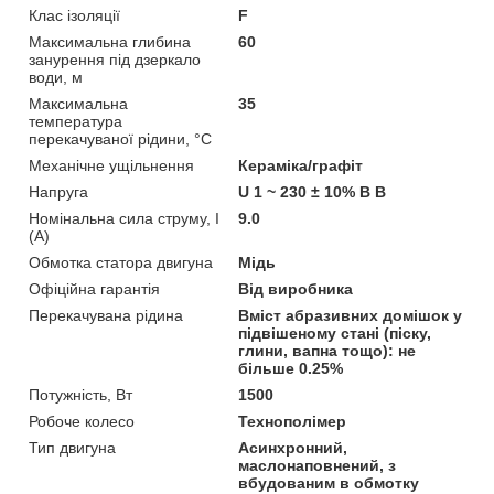
Клас ізоляції
F
Максимальна глибина
60
занурення під дзеркало
води, м
Максимальна
35
температура
перекачуваної рідини, °C
Механічне ущільнення
Кераміка/графіт
Напруга
U 1 ~ 230 ± 10% В В
Номінальна сила струму, I
9.0
(А)
Обмотка статора двигуна
Мідь
Офіційна гарантія
Від виробника
Перекачувана рідина
Вміст абразивних домішок у
підвішеному стані (піску,
глини, вапна тощо): не
більше 0.25%
Потужність, Вт
1500
Робоче колесо
Технополімер
Тип двигуна
Асинхронний,
маслонаповнений, з
вбудованим в обмотку