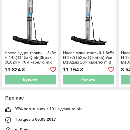
Насос відцентровий 1.3кВт
Насос відцентровий 1.8кВт
Насо
H 148(114)м Q 55(35)л/хв
H 197(152)м Q 55(35)л/хв
H 16
Ø102мм 70м кабелю mid
Ø102мм 20м кабелю mid
Ø10
AQUATICA 4QJED3-21-1.3
AQUATICA 4QJED3-28-1.8
4QJD
13 824
11 154
8 5
₴
₴
(778446)
(778448)
Купити
Купити
Про нас
95% позитивних з 101 відгука за рік
Працює з 06.03.2017
м. Київ