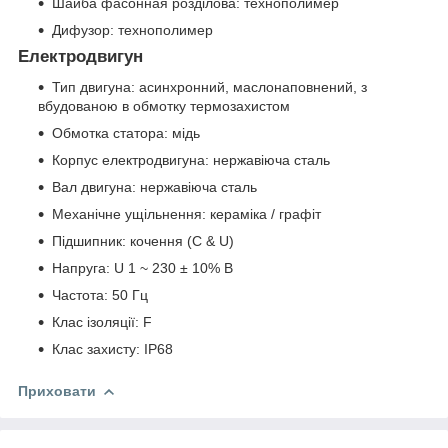
Шайба фасонная розділова: технополимер
Дифузор: технополимер
Електродвигун
Тип двигуна: асинхронний, маслонаповнений, з
вбудованою в обмотку термозахистом
Обмотка статора: мідь
Корпус електродвигуна: нержавіюча сталь
Вал двигуна: нержавіюча сталь
Механічне ущільнення: кераміка / графіт
Підшипник: кочення (C & U)
Напруга: U 1 ~ 230 ± 10% В
Частота: 50 Гц
Клас ізоляції: F
Клас захисту: IP68
Приховати