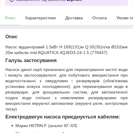
Опис
Характеристики
Доставка
Оплата
Умови п
Опис
Насос відцентровий 1.5кВт H 169(131)м Q 55(35)л/хв Ø102мм
20м кабелю mid AQUATICA 4QJED3-24-1.5 (778447)
Галузь застосування
Насоси даної серії призначені для перекачування чистої води
і можуть застосовуватися: для побутового використання при
водопостачанні з свердловин і резервуарів (обов'язкова
установка кожуха охолодження), для перекачування води в
резервуари, для зрошувальних систем, для автоматичної
подачі води спільно з невеликими резервуарами при
використанні керуючої автоматики (керуючі реле, контролери
тиску).
Електродвигун насоса приєднується кабелем:
Марки H07RN-F (аналог КГ-ХЛ)