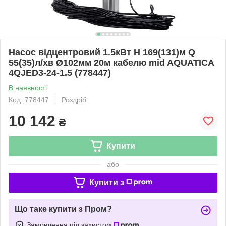
Насос відцентровий 1.5кВт H 169(131)м Q
55(35)л/хв Ø102мм 20м кабелю mid AQUATICA
4QJED3-24-1.5 (778447)
В наявності
Код: 778447
Роздріб
10 142
₴
Купити
або
Купити з
Що таке купити з Пром?
Замовлення під захистом