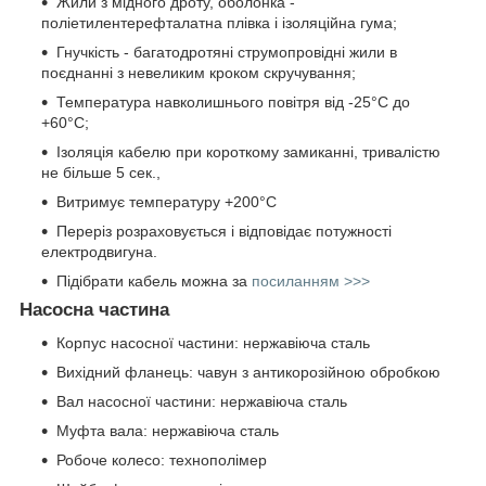
Жили з мідного дроту, оболонка -
поліетилентерефталатна плівка і ізоляційна гума;
Гнучкість - багатодротяні струмопровідні жили в
поєднанні з невеликим кроком скручування;
Температура навколишнього повітря від -25°C до
+60°C;
Ізоляція кабелю при короткому замиканні, тривалістю
не більше 5 сек.,
Витримує температуру +200°C
Переріз розраховується і відповідає потужності
електродвигуна.
Підібрати кабель можна за
посиланням >>>
Насосна частина
Корпус насосної частини: нержавіюча сталь
Вихідний фланець: чавун з антикорозійною обробкою
Вал насосної частини: нержавіюча сталь
Муфта вала: нержавіюча сталь
Робоче колесо: технополімер