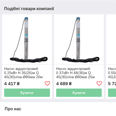
Подібні товари компанії
Насос відцентровий
Насос відцентровий
Насо
0.25кВт H 35(26)м Q
0.37кВт H 48(36)м Q
0.55
45(30)л/хв Ø80мм 20м
45(30)л/хв Ø80мм 25м
45(3
кабелю mid AQUATICA
кабелю mid AQUATICA
каб
4 417
4 689
5 7
₴
₴
3QJED2-8-0 (778400)
3QJED2-11-0.37 (778401)
3QJE
Купити
Купити
Про нас