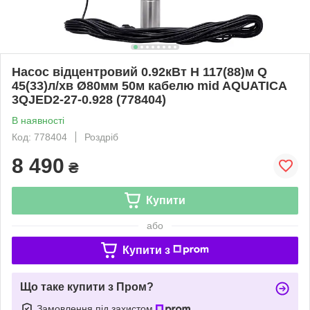
Насос відцентровий 0.92кВт H 117(88)м Q
45(33)л/хв Ø80мм 50м кабелю mid AQUATICA
3QJED2-27-0.928 (778404)
В наявності
Код: 778404
Роздріб
8 490
₴
Купити
або
Купити з
Що таке купити з Пром?
Замовлення під захистом