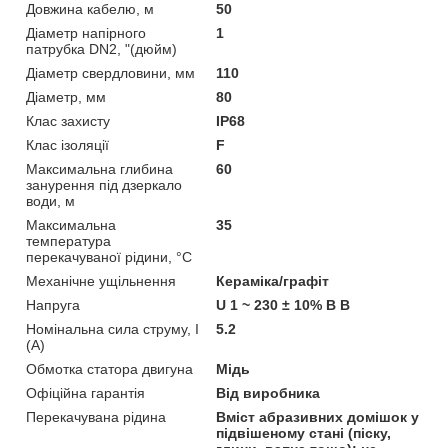
Довжина кабелю, м
50
Діаметр напірного
1
патрубка DN2, "(дюйм)
Діаметр свердловини, мм
110
Діаметр, мм
80
Клас захисту
IP68
Клас ізоляції
F
Максимальна глибина
60
занурення під дзеркало
води, м
Максимальна
35
температура
перекачуваної рідини, °C
Механічне ущільнення
Кераміка/графіт
Напруга
U 1 ~ 230 ± 10% В В
Номінальна сила струму, I
5.2
(А)
Обмотка статора двигуна
Мідь
Офіційна гарантія
Від виробника
Перекачувана рідина
Вміст абразивних домішок у
підвішеному стані (піску,