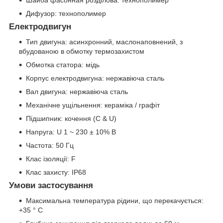
Шайба фасонная розділова: технополимер
Дифузор: технополимер
Електродвигун
Тип двигуна: асинхронний, маслонаповнений, з
вбудованою в обмотку термозахистом
Обмотка статора: мідь
Корпус електродвигуна: нержавіюча сталь
Вал двигуна: нержавіюча сталь
Механічне ущільнення: кераміка / графіт
Підшипник: кочення (C & U)
Напруга: U 1 ~ 230 ± 10% В
Частота: 50 Гц
Клас ізоляції: F
Клас захисту: IP68
Умови застосування
Максимальна температура рідини, що перекачується:
+35 ° C