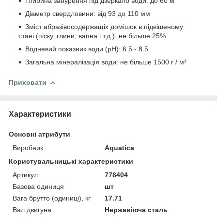
Глибина занурення під дзеркало води: до 60 м
Діаметр свердловини: від 93 до 110 мм
Зміст абразівосодержащіх домішок в підвішеному
стані (піску, глини, вапна і т.д.): не більше 25%
Водневий показник води (pH): 6.5 - 8.5
Загальна мінералізація води: не більше 1500 г / м³
Приховати
Характеристики
Основні атрибути
Виробник
Aquatica
Користувальницькі характеристики
Артикул
778404
Базова одиниця
шт
Вага брутто (одиниці), кг
17.71
Вал двигуна
Нержавіюча сталь