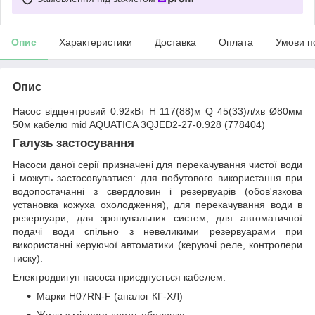
Опис
Характеристики
Доставка
Оплата
Умови п
Опис
Насос відцентровий 0.92кВт H 117(88)м Q 45(33)л/хв Ø80мм
50м кабелю mid AQUATICA 3QJED2-27-0.928 (778404)
Галузь застосування
Насоси даної серії призначені для перекачування чистої води
і можуть застосовуватися: для побутового використання при
водопостачанні з свердловин і резервуарів (обов'язкова
установка кожуха охолодження), для перекачування води в
резервуари, для зрошувальних систем, для автоматичної
подачі води спільно з невеликими резервуарами при
використанні керуючої автоматики (керуючі реле, контролери
тиску).
Електродвигун насоса приєднується кабелем:
Марки H07RN-F (аналог КГ-ХЛ)
Жили з мідного дроту, оболонка -