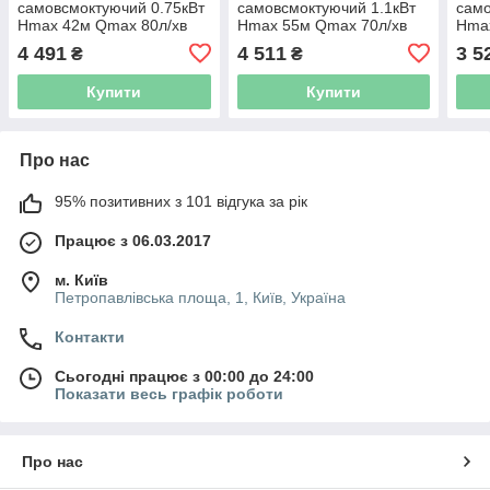
самовсмоктуючий 0.75кВт
самовсмоктуючий 1.1кВт
само
Hmax 42м Qmax 80л/хв
Hmax 55м Qmax 70л/хв
Hma
AQUATICA JSWa10M
AQUATICA JETa100A
AQU
4 491
4 511
3 5
₴
₴
(775083)
(775088)
(775
Купити
Купити
Про нас
95% позитивних з 101 відгука за рік
Працює з 06.03.2017
м. Київ
Петропавлівська площа, 1, Київ, Україна
Контакти
Сьогодні працює з 00:00 до 24:00
Показати весь графік роботи
Про нас