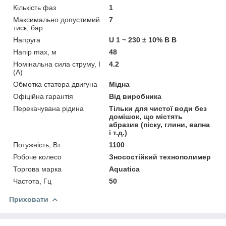
Кількість фаз
1
Максимально допустимий
7
тиск, бар
Напруга
U 1 ~ 230 ± 10% В В
Напір max, м
48
Номінальна сила струму, I
4.2
(А)
Обмотка статора двигуна
Мідна
Офіційна гарантія
Від виробника
Перекачувана рідина
Тільки для чистої води без
домішок, що містять
абразив (піску, глини, вапна
і т.д.)
Потужність, Вт
1100
Робоче колесо
Зносостійкий технополимер
Торгова марка
Aquatica
Частота, Гц
50
Приховати