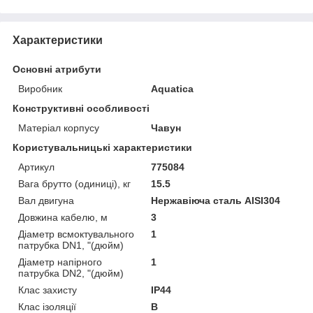
Характеристики
Основні атрибути
Виробник
Aquatica
Конструктивні особливості
Матеріал корпусу
Чавун
Користувальницькі характеристики
Артикул
775084
Вага брутто (одиниці), кг
15.5
Вал двигуна
Нержавіюча сталь AISI304
Довжина кабелю, м
3
Діаметр всмоктувального
1
патрубка DN1, "(дюйм)
Діаметр напірного
1
патрубка DN2, "(дюйм)
Клас захисту
IP44
Клас ізоляції
В