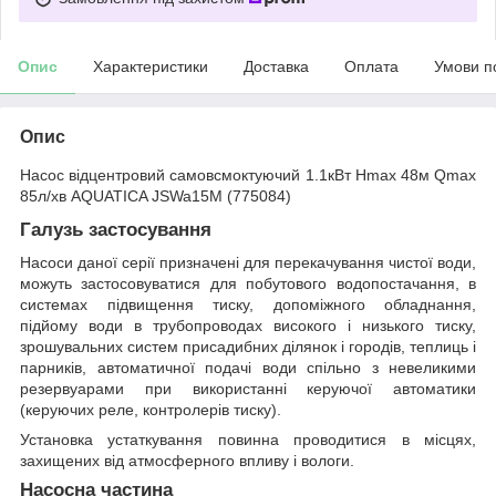
Опис
Характеристики
Доставка
Оплата
Умови п
Опис
Насос відцентровий самовсмоктуючий 1.1кВт Hmax 48м Qmax
85л/хв AQUATICA JSWa15M (775084)
Галузь застосування
Насоси даної серії призначені для перекачування чистої води,
можуть застосовуватися для побутового водопостачання, в
системах підвищення тиску, допоміжного обладнання,
підйому води в трубопроводах високого і низького тиску,
зрошувальних систем присадибних ділянок і городів, теплиць і
парників, автоматичної подачі води спільно з невеликими
резервуарами при використанні керуючої автоматики
(керуючих реле, контролерів тиску).
Установка устаткування повинна проводитися в місцях,
захищених від атмосферного впливу і вологи.
Насосна частина