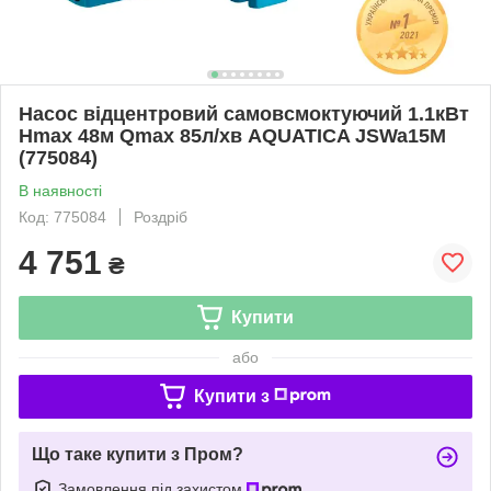
Насос відцентровий самовсмоктуючий 1.1кВт
Hmax 48м Qmax 85л/хв AQUATICA JSWa15M
(775084)
В наявності
Код: 775084
Роздріб
4 751
₴
Купити
або
Купити з
Що таке купити з Пром?
Замовлення під захистом