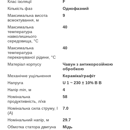
Клас ізоляції
F
Кількість фаз
Однофазний
Максимальна висота
9
всмоктування, м
Максимальна
40
температура
навколишнього
середовища, °C
Максимальна
40
температура
перекачуваної рідини, °C
Матеріал корпусу
Чавун з антикорозійною
обробкою
Механічне ущільнення
Кераміка/графіт
Напруга
U 1 ~ 230 ± 10% В В
Напір min, м
4
Номінальна
58
продуктивність, л/хв
Номінальна сила струму, I
7.0
(А)
Номінальний напір, м
29.7
Обмотка статора двигуна
Мідь