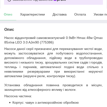
Опис
Характеристики
Доставка
Оплата
Умови п
Опис
Насос відцентровий самовсмоктуючий 0.9кВт Hmax 48м Qmax
85л/хв LEO 3.0 AJm90 (775386)
Насоси даної серії призначені для перекачування чистої води,
можуть застосовуватися для побутового водопостачання,
допоміжного обладнання, підйому води в трубопроводах
високого і низького тиску, зрошувальних систем садів і городів,
теплиць і парників, автоматичної подачі води спільно з
невеликими резервуарами при використанні керуючої
автоматики (керуючі реле, контролери тиску).
Установка обладнання повинна проводитися в місцях,
захищених від атмосферного впливу і вологи.
Насосна частина:
Корпус: чавун з антикорозійною обробкою