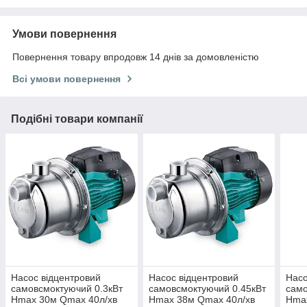
Умови повернення
Повернення товару впродовж 14 днів за домовленістю
Всі умови повернення
Подібні товари компанії
Насос відцентровий
Насос відцентровий
Насо
самовсмоктуючий 0.3кВт
самовсмоктуючий 0.45кВт
само
Hmax 30м Qmax 40л/хв
Hmax 38м Qmax 40л/хв
Hma