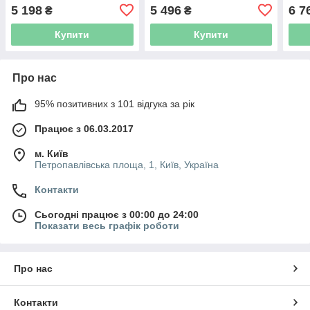
(нерж) LEO 3.0 AJm30S
(нерж) LEO 3.0 AJm45S
(нер
5 198
5 496
6 7
₴
₴
(775351)
(775352)
(775
Купити
Купити
Про нас
95% позитивних з 101 відгука за рік
Працює з 06.03.2017
м. Київ
Петропавлівська площа, 1, Київ, Україна
Контакти
Сьогодні працює з 00:00 до 24:00
Показати весь графік роботи
Про нас
Контакти