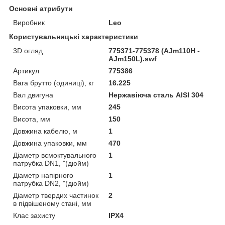
Основні атрибути
Виробник
Leo
Користувальницькі характеристики
3D огляд
775371-775378 (AJm110H -
AJm150L).swf
Артикул
775386
Вага брутто (одиниці), кг
16.225
Вал двигуна
Нержавіюча сталь AISI 304
Висота упаковки, мм
245
Висота, мм
150
Довжина кабелю, м
1
Довжина упаковки, мм
470
Діаметр всмоктувального
1
патрубка DN1, "(дюйм)
Діаметр напірного
1
патрубка DN2, "(дюйм)
Діаметр твердих частинок
2
в підвішеному стані, мм
Клас захисту
IPX4