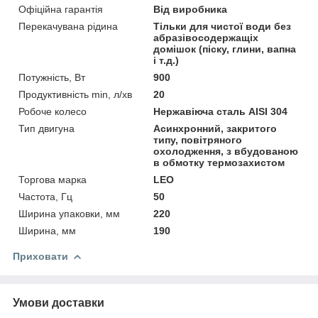
Офіційна гарантія
Від виробника
Перекачувана рідина
Тільки для чистої води без
абразівосодержащіх
домішок (піску, глини, вапна
і т.д.)
Потужність, Вт
900
Продуктивність min, л/хв
20
Робоче колесо
Нержавіюча сталь AISI 304
Тип двигуна
Асинхронний, закритого
типу, повітряного
охолодження, з вбудованою
в обмотку термозахистом
Торгова марка
LEO
Частота, Гц
50
Ширина упаковки, мм
220
Ширина, мм
190
Приховати
Умови доставки