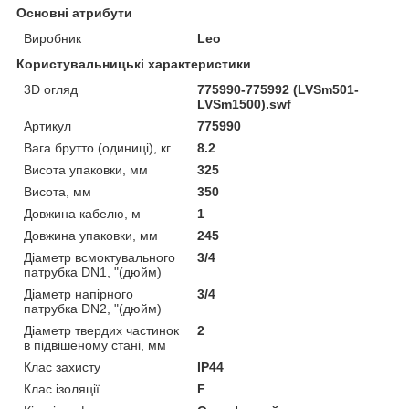
Основні атрибути
Виробник
Leo
Користувальницькі характеристики
3D огляд
775990-775992 (LVSm501-
LVSm1500).swf
Артикул
775990
Вага брутто (одиниці), кг
8.2
Висота упаковки, мм
325
Висота, мм
350
Довжина кабелю, м
1
Довжина упаковки, мм
245
Діаметр всмоктувального
3/4
патрубка DN1, "(дюйм)
Діаметр напірного
3/4
патрубка DN2, "(дюйм)
Діаметр твердих частинок
2
в підвішеному стані, мм
Клас захисту
IP44
Клас ізоляції
F