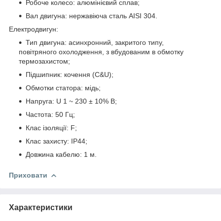
Робоче колесо: алюмінієвий сплав;
Вал двигуна: нержавіюча сталь AISI 304.
Електродвигун:
Тип двигуна: асинхронний, закритого типу,
повітряного охолодження, з вбудованим в обмотку
термозахистом;
Підшипник: кочення (C&U);
Обмотки статора: мідь;
Напруга: U 1 ~ 230 ± 10% В;
Частота: 50 Гц;
Клас ізоляції: F;
Клас захисту: IP44;
Довжина кабелю: 1 м.
Приховати
Характеристики