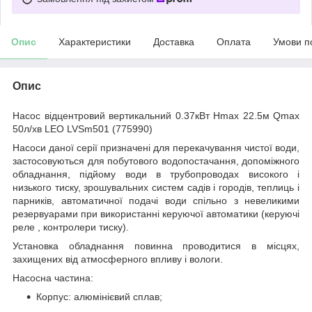
Опис
Характеристики
Доставка
Оплата
Умови п
Опис
Насос відцентровий вертикальний 0.37кВт Hmax 22.5м Qmax
50л/хв LEO LVSm501 (775990)
Насоси даної серії призначені для перекачування чистої води,
застосовуються для побутового водопостачання, допоміжного
обладнання, підйому води в трубопроводах високого і
низького тиску, зрошувальних систем садів і городів, теплиць і
парників, автоматичної подачі води спільно з невеликими
резервуарами при використанні керуючої автоматики (керуючі
реле , контролери тиску).
Установка обладнання повинна проводитися в місцях,
захищених від атмосферного впливу і вологи.
Насосна частина:
Корпус: алюмінієвий сплав;