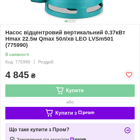
Насос відцентровий вертикальний 0.37кВт
Hmax 22.5м Qmax 50л/хв LEO LVSm501
(775990)
В наявності
Код: 775990
Роздріб
4 845
₴
Купити
або
Купити з
Що таке купити з Пром?
Замовлення під захистом