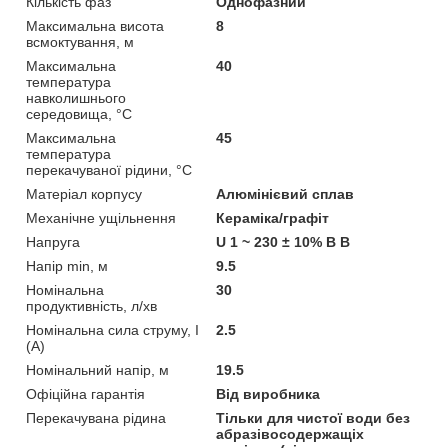
Кількість фаз
Однофазний
Максимальна висота
8
всмоктування, м
Максимальна
40
температура
навколишнього
середовища, °C
Максимальна
45
температура
перекачуваної рідини, °C
Матеріал корпусу
Алюмінієвий сплав
Механічне ущільнення
Кераміка/графіт
Напруга
U 1 ~ 230 ± 10% В В
Напір min, м
9.5
Номінальна
30
продуктивність, л/хв
Номінальна сила струму, I
2.5
(А)
Номінальний напір, м
19.5
Офіційна гарантія
Від виробника
Перекачувана рідина
Тільки для чистої води без
абразівосодержащіх