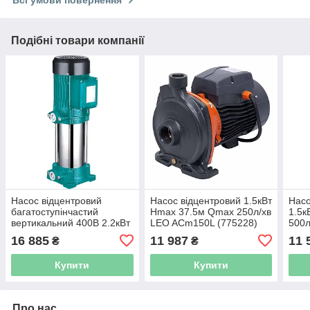
Всі умови повернення
Подібні товари компанії
Насос відцентровий
Насос відцентровий 1.5кВт
Насо
багатоступінчастий
Hmax 37.5м Qmax 250л/хв
1.5
вертикальний 400В 2.2кВт
LEO ACm150L (775228)
500л
Hmax 98м Qmax 100л/хв
(775
16 885
11 987
11 
₴
₴
LEO 3.0 EVP4-8 (7754573)
Купити
Купити
Про нас