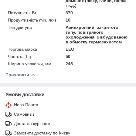
домішок (піску, глини, вапна
і т.д.)
Потужність, Вт
370
Продуктивність min, л/хв
10
Тип двигуна
Асинхронний, закритого
типу, повітряного
охолодження, з вбудованою
в обмотку термозахистом
Торгова марка
LEO
Частота, Гц
50
Ширина упаковки, мм
245
Приховати
Умови доставки
Нова Пошта
Самовивіз
Доставка кур'єром
Замовити доставку по Києву