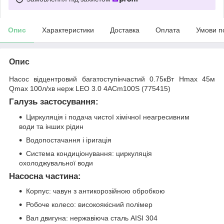
Опис
Характеристики
Доставка
Оплата
Умови п
Опис
Насос відцентровий багатоступінчастий 0.75кВт Hmax 45м
Qmax 100л/хв нерж LEO 3.0 4ACm100S (775415)
Галузь застосування:
Циркуляція і подача чистої хімічної неагресивним
води та інших рідин
Водопостачання і іригація
Система кондиціонування: циркуляція
охолоджувальної води
Насосна частина:
Корпус: чавун з антикорозійною обробкою
Робоче колесо: високоякісний полімер
Вал двигуна: нержавіюча сталь AISI 304