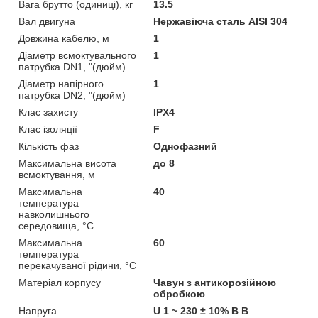
Вага брутто (одиниці), кг
13.5
Вал двигуна
Нержавіюча сталь AISI 304
Довжина кабелю, м
1
Діаметр всмоктувального
1
патрубка DN1, "(дюйм)
Діаметр напірного
1
патрубка DN2, "(дюйм)
Клас захисту
IPX4
Клас ізоляції
F
Кількість фаз
Однофазний
Максимальна висота
до 8
всмоктування, м
Максимальна
40
температура
навколишнього
середовища, °C
Максимальна
60
температура
перекачуваної рідини, °C
Матеріал корпусу
Чавун з антикорозійною
обробкою
Напруга
U 1 ~ 230 ± 10% В В