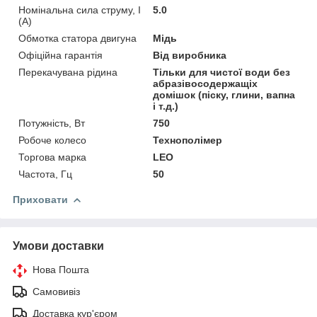
Номінальна сила струму, I
5.0
(А)
Обмотка статора двигуна
Мідь
Офіційна гарантія
Від виробника
Перекачувана рідина
Тільки для чистої води без
абразівосодержащіх
домішок (піску, глини, вапна
і т.д.)
Потужність, Вт
750
Робоче колесо
Технополімер
Торгова марка
LEO
Частота, Гц
50
Приховати
Умови доставки
Нова Пошта
Самовивіз
Доставка кур'єром