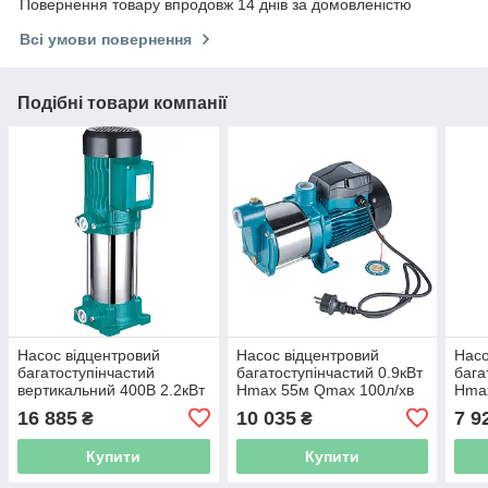
Повернення товару впродовж 14 днів за домовленістю
Всі умови повернення
Подібні товари компанії
Насос відцентровий
Насос відцентровий
Насо
багатоступінчастий
багатоступінчастий 0.9кВт
бага
вертикальний 400В 2.2кВт
Hmax 55м Qmax 100л/хв
Hma
Hmax 98м Qmax 100л/хв
нерж LEO 3.0 5ACm100S
нер
16 885
10 035
7 9
₴
₴
LEO 3.0 EVP4-8 (7754573)
(775416)
(775
Купити
Купити