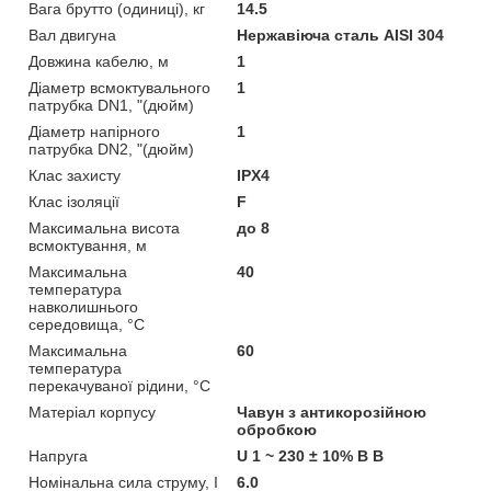
Вага брутто (одиниці), кг
14.5
Вал двигуна
Нержавіюча сталь AISI 304
Довжина кабелю, м
1
Діаметр всмоктувального
1
патрубка DN1, "(дюйм)
Діаметр напірного
1
патрубка DN2, "(дюйм)
Клас захисту
IPX4
Клас ізоляції
F
Максимальна висота
до 8
всмоктування, м
Максимальна
40
температура
навколишнього
середовища, °C
Максимальна
60
температура
перекачуваної рідини, °C
Матеріал корпусу
Чавун з антикорозійною
обробкою
Напруга
U 1 ~ 230 ± 10% В В
Номінальна сила струму, I
6.0