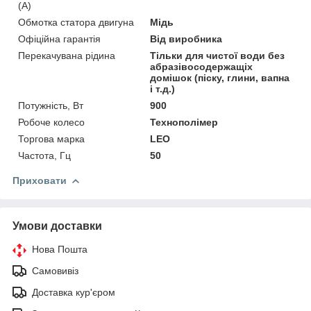
(А)
Обмотка статора двигуна
Мідь
Офіційна гарантія
Від виробника
Перекачувана рідина
Тільки для чистої води без
абразівосодержащіх
домішок (піску, глини, вапна
і т.д.)
Потужність, Вт
900
Робоче колесо
Технополімер
Торгова марка
LEO
Частота, Гц
50
Приховати
Умови доставки
Нова Пошта
Самовивіз
Доставка кур'єром