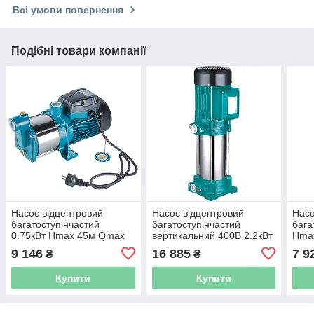
Всі умови повернення
Подібні товари компанії
Насос відцентровий
Насос відцентровий
Насо
багатоступінчастий
багатоступінчастий
бага
0.75кВт Hmax 45м Qmax
вертикальний 400В 2.2кВт
Hma
100л/хв нерж LEO 3.0
Hmax 98м Qmax 100л/хв
нер
9 146
16 885
7 9
₴
₴
4ACm100S (775415)
LEO 3.0 EVP4-8 (7754573)
(775
Купити
Купити