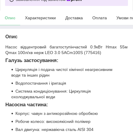
Опис
Характеристики
Доставка
Оплата
Умови п
Опис
Насос відцентровий багатоступінчастий 0.9кВт Hmax 55м
Qmax 100л/хв нерж LEO 3.0 5ACm100S (775416)
Галузь застосування:
Циркуляція і подача чистої хімічної неагресивним
води та інших рідин
Водопостачання і іригація
Система кондиціонування: Циркуляція
охолоджувальної води
Насосна частина:
Корпус: чавун з антикорозійною обробкою
Робоче колесо: високоякісний полімер
Вал двигуна: нержавіюча сталь AISI 304