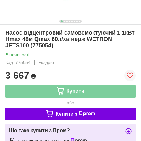
Насос відцентровий самовсмоктуючий 1.1кВт
Hmax 48м Qmax 60л/хв нерж WETRON
JETS100 (775054)
В наявності
Код: 775054
Роздріб
3 667
₴
Купити
або
Купити з
Що таке купити з Пром?
Замовлення під захистом