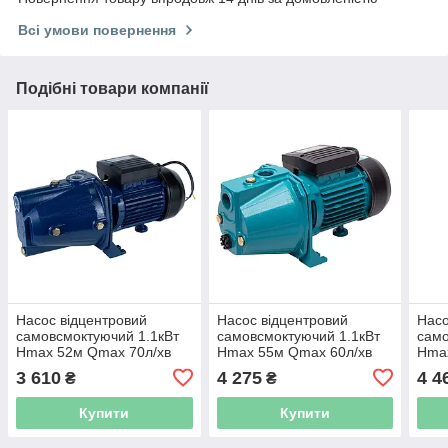
Всі умови повернення
Подібні товари компанії
Насос відцентровий
Насос відцентровий
Насо
самовсмоктуючий 1.1кВт
самовсмоктуючий 1.1кВт
само
Hmax 52м Qmax 70л/хв
Hmax 55м Qmax 60л/хв
Hma
WETRON JET100A
AQUATICA JETa100
нер
3 610
4 275
4 4
₴
₴
(775038)
(775093)
(775
Купити
Купити