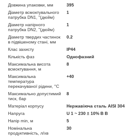
Довжина упаковки, мм
395
Діаметр всмоктувального
1
патрубка DN1, "(дюйм)
Діаметр напірного
1
патрубка DN2, "(дюйм)
Діаметр твердих частинок
0.2
в підвішеному стані, мм
Клас захисту
IP44
Кількість фаз
Однофазний
Максимальна висота
8
всмоктування, м
Максимальна
+40
температура
перекачуваної рідини, °C
Максимально допустимий
8
тиск, бар
Матеріал корпусу
Нержавіюча сталь AISI 304
Напруга
U 1 ~ 230 ± 10% В В
Напір min, м
5
Номінальна
30
продуктивність, л/хв