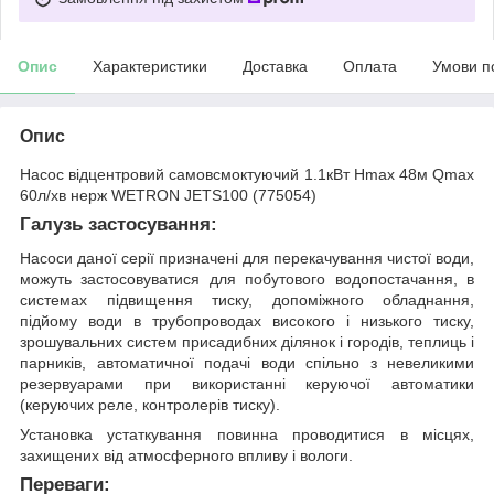
Опис
Характеристики
Доставка
Оплата
Умови п
Опис
Насос відцентровий самовсмоктуючий 1.1кВт Hmax 48м Qmax
60л/хв нерж WETRON JETS100 (775054)
Галузь застосування:
Насоси даної серії призначені для перекачування чистої води,
можуть застосовуватися для побутового водопостачання, в
системах підвищення тиску, допоміжного обладнання,
підйому води в трубопроводах високого і низького тиску,
зрошувальних систем присадибних ділянок і городів, теплиць і
парників, автоматичної подачі води спільно з невеликими
резервуарами при використанні керуючої автоматики
(керуючих реле, контролерів тиску).
Установка устаткування повинна проводитися в місцях,
захищених від атмосферного впливу і вологи.
Переваги: