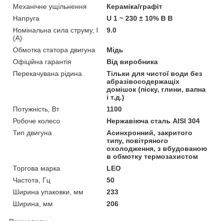
Механічне ущільнення
Кераміка/графіт
Напруга
U 1 ~ 230 ± 10% В В
Номінальна сила струму, I
9.0
(А)
Обмотка статора двигуна
Мідь
Офіційна гарантія
Від виробника
Перекачувана рідина
Тільки для чистої води без
абразівосодержащіх
домішок (піску, глини, вапна
і т.д.)
Потужність, Вт
1100
Робоче колесо
Нержавіюча сталь AISI 304
Тип двигуна
Асинхронний, закритого
типу, повітряного
охолодження, з вбудованою
в обмотку термозахистом
Торгова марка
LEO
Частота, Гц
50
Ширина упаковки, мм
233
Ширина, мм
206