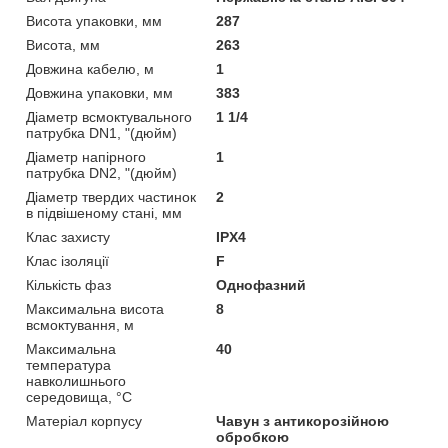
Висота упаковки, мм
287
Висота, мм
263
Довжина кабелю, м
1
Довжина упаковки, мм
383
Діаметр всмоктувального
1 1/4
патрубка DN1, "(дюйм)
Діаметр напірного
1
патрубка DN2, "(дюйм)
Діаметр твердих частинок
2
в підвішеному стані, мм
Клас захисту
IPX4
Клас ізоляції
F
Кількість фаз
Однофазний
Максимальна висота
8
всмоктування, м
Максимальна
40
температура
навколишнього
середовища, °C
Матеріал корпусу
Чавун з антикорозійною
обробкою