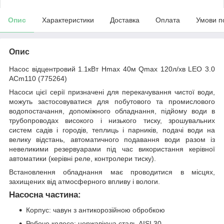
Опис
Характеристики
Доставка
Оплата
Умови п
Опис
Насос відцентровий 1.1кВт Hmax 40м Qmax 120л/хв LEO 3.0
ACm110 (775264)
Насоси цієї серії призначені для перекачування чистої води,
можуть застосовуватися для побутового та промислового
водопостачання, допоміжного обладнання, підйому води в
трубопроводах високого і низького тиску, зрошувальних
систем садів і городів, теплиць і парників, подачі води на
велику відстань, автоматичного подавання води разом із
невеликими резервуарами під час використання керівної
автоматики (керівні реле, контролери тиску).
Встановлення обладнання має проводитися в місцях,
захищених від атмосферного впливу і вологи.
Насосна частина:
Корпус: чавун з антикорозійною обробкою
Робоче колесо: нержавіюча сталь AISI 30