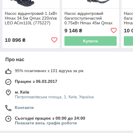
Насос відцентровий 1.1кВт
Насос відцентровий
Насо
Hmax 34.5м Qmax 220л/хв
багатоступінчастий
бага
LEO ACm110L (775227)
0.75кВт Hmax 45м Qmax
Hma
100л/хв нерж LEO 3.0
нер
9 146
10 
₴
4ACm100S (775415)
(775
10 896
₴
Купити
Про нас
95% позитивних з 101 відгука за рік
Працює з 06.03.2017
м. Київ
Петропавлівська площа, 1, Київ, Україна
Контакти
Сьогодні працює з 00:00 до 24:00
Показати весь графік роботи