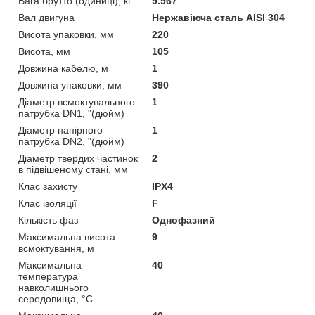
Вага брутто (одиниці), кг
9.967
Вал двигуна
Нержавіюча сталь AISI 304
Висота упаковки, мм
220
Висота, мм
105
Довжина кабелю, м
1
Довжина упаковки, мм
390
Діаметр всмоктувального
1
патрубка DN1, "(дюйм)
Діаметр напірного
1
патрубка DN2, "(дюйм)
Діаметр твердих частинок
2
в підвішеному стані, мм
Клас захисту
IPX4
Клас ізоляції
F
Кількість фаз
Однофазний
Максимальна висота
9
всмоктування, м
Максимальна
40
температура
навколишнього
середовища, °C