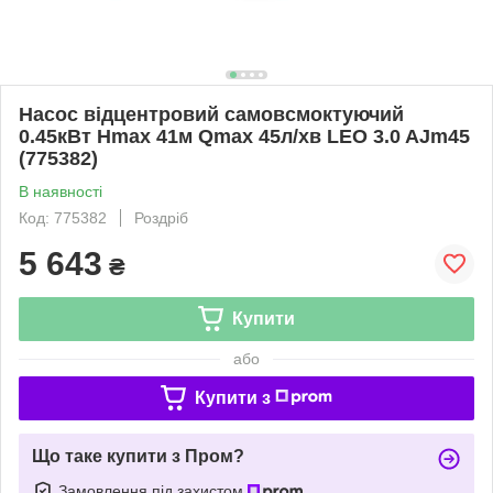
Насос відцентровий самовсмоктуючий
0.45кВт Hmax 41м Qmax 45л/хв LEO 3.0 AJm45
(775382)
В наявності
Код: 775382
Роздріб
5 643
₴
Купити
або
Купити з
Що таке купити з Пром?
Замовлення під захистом