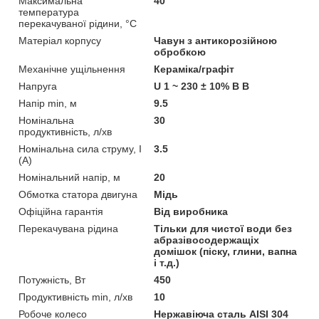
Максимальна
40
температура
перекачуваної рідини, °C
Матеріал корпусу
Чавун з антикорозійною
обробкою
Механічне ущільнення
Кераміка/графіт
Напруга
U 1 ~ 230 ± 10% В В
Напір min, м
9.5
Номінальна
30
продуктивність, л/хв
Номінальна сила струму, I
3.5
(А)
Номінальний напір, м
20
Обмотка статора двигуна
Мідь
Офіційна гарантія
Від виробника
Перекачувана рідина
Тільки для чистої води без
абразівосодержащіх
домішок (піску, глини, вапна
і т.д.)
Потужність, Вт
450
Продуктивність min, л/хв
10
Робоче колесо
Нержавіюча сталь AISI 304