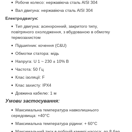
Робоче колесо: нержавіюча сталь AISI 304
Вал двигуна: нержавіюча сталь AISI 304
Електродвигун:
Тип двигуна: асинхронний, закритого типу,
повітряного охолодження, з вбудованою в обмотку
термозахистом
Підшипник: кочення (C&U)
Обмотки статора: мідь
Напруга: U 1 ~ 230 ± 10% В
Частота: 50 Гц
Клас ізоляції: F
Клас захисту: IPХ4
Довжина кабелю: 1 м
Умови застосування:
Максимальна температура навколишнього
середовища: +40°C
Максимальна температура рідини: + 60°C
Максимальний тиск в робочій камері насоса: до 8 бар