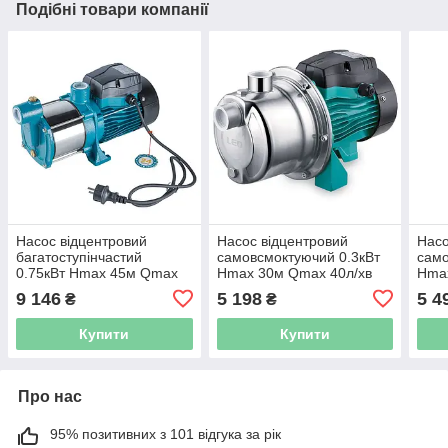
Подібні товари компанії
Насос відцентровий
Насос відцентровий
Насо
багатоступінчастий
самовсмоктуючий 0.3кВт
само
0.75кВт Hmax 45м Qmax
Hmax 30м Qmax 40л/хв
Hma
100л/хв нерж LEO 3.0
(нерж) LEO 3.0 AJm30S
(нер
9 146
5 198
5 4
₴
₴
4ACm100S (775415)
(775351)
(775
Купити
Купити
Про нас
95% позитивних з 101 відгука за рік