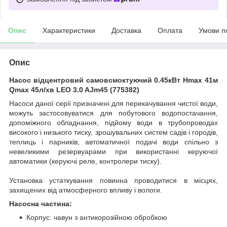
Опис
Характеристики
Доставка
Оплата
Умови п
Опис
Насос відцентровий самовсмоктуючий 0.45кВт Hmax 41м
Qmax 45л/хв LEO 3.0 AJm45 (775382)
Насоси даної серії призначені для перекачування чистої води,
можуть застосовуватися для побутового водопостачання,
допоміжного обладнання, підйому води в трубопроводах
високого і низького тиску, зрошувальних систем садів і городів,
теплиць і парників, автоматичної подачі води спільно з
невеликими резервуарами при використанні керуючої
автоматики (керуючі реле, контролери тиску).
Установка устаткування повинна проводитися в місцях,
захищених від атмосферного впливу і вологи.
Насосна частина:
Корпус: чавун з антикорозійною обробкою