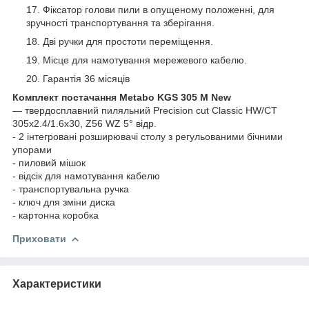
Фіксатор голови пили в опущеному положенні, для
зручності транспортування та зберігання.
Дві ручки для простоти переміщення.
Місце для намотування мережевого кабелю.
Гарантія 36 місяців
Комплект постачання Metabo KGS 305 M New
— твердосплавний пиляльний Precision cut Classic HW/CT
305х2.4/1.6x30, Z56 WZ 5° відр.
- 2 інтегровані розширювачі столу з регульованими бічними
упорами
- пиловий мішок
- відсік для намотування кабелю
- транспортувальна ручка
- ключ для зміни диска
- картонна коробка
Приховати
Характеристики