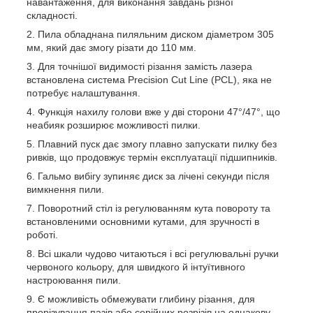
навантаження, для виконання завдань різної
складності.
Пила обладнана пиляльним диском діаметром 305
мм, який дає змогу різати до 110 мм.
Для точнішої видимості різання замість лазера
встановлена система Precision Cut Line (PCL), яка не
потребує налаштування.
Функція нахилу голови вже у дві сторони 47°/47°, що
неабияк розширює можливості пилки.
Плавний пуск дає змогу плавно запускати пилку без
ривків, що продовжує термін експлуатації підшипників.
Гальмо вибігу зупиняє диск за лічені секунди після
вимкнення пили.
Поворотний стіл із регулюванням кута повороту та
встановленими основними кутами, для зручності в
роботі.
Всі шкали чудово читаються і всі регулювальні ручки
червоного кольору, для швидкого й інтуїтивного
настроювання пили.
Є можливість обмежувати глибину різання, для
прорізування пазів або серійних розрізів на однакову