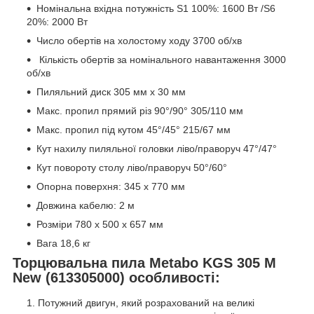
Номінальна вхідна потужність S1 100%: 1600 Вт /S6
20%: 2000 Вт
Число обертів на холостому ходу 3700 об/хв
Кількість обертів за номінального навантаження 3000
об/хв
Пиляльний диск 305 мм х 30 мм
Макс. пропил прямий різ 90°/90° 305/110 мм
Макс. пропил під кутом 45°/45° 215/67 мм
Кут нахилу пиляльної головки ліво/праворуч 47°/47°
Кут повороту столу ліво/праворуч 50°/60°
Опорна поверхня: 345 x 770 мм
Довжина кабелю: 2 м
Розміри 780 x 500 x 657 мм
Вага 18,6 кг
Торцювальна пила Metabo KGS 305 M
New (613305000) особливості:
Потужний двигун, який розрахований на великі