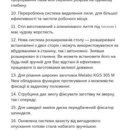
глибину.
Перероблена система видалення пили, для більшої
ефективності та чистоти робочого місця.
Стіл виготовлений з алюмінієвого лиття під
тиском
і
має чудову жорсткість.
Нова система розширювачів столу — розширювачі
встановлені з двох сторін і можуть використовуватися як
вбудованими в станину, так і автономно. Знявши
розширювач зі станини, Ви можете встановити його на
будь-якій зручній для Вас відстані й ефективно
працювати із заготовками великої довжини.
Для різання широких заготовок Metabo KGS 305 M
New обладнана функцією протягування з можливістю
фіксації в заданому положенні.
Струбцина дає змогу фіксувати заготівку як зверху,
так і спереду.
Для швидкої заміни диска передбачений фіксатор
шпинделя.
Оновлена система захисту від випадкового
опускання голови стала набагато зручнішою.