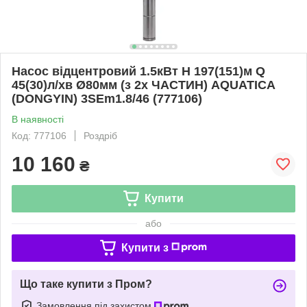
Насос відцентровий 1.5кВт H 197(151)м Q
45(30)л/хв Ø80мм (з 2х ЧАСТИН) AQUATICA
(DONGYIN) 3SEm1.8/46 (777106)
В наявності
Код: 777106
Роздріб
10 160
₴
Купити
або
Купити з
Що таке купити з Пром?
Замовлення під захистом