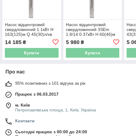
Насос відцентровий
Насос відцентровий
Насо
свердловинний 1.1кВт H
свердловинний 3SEm
свер
163(125)м Q 45(30)л/хв
1.8/14 0.37кВт H 60(46)м
43(3
Ø80мм 70м кабелю
Q 45(30)л/хв Ø80мм
Ø80
14 185
5 980
5 0
₴
₴
AQUATICA (DONGYIN)
кабель 35м DONGYIN
AQU
3SEm1.8/38 (777405)
3SEm1.8/14 (777402)
3SEm
Купити
Купити
Про нас
95% позитивних з 101 відгука за рік
Працює з 06.03.2017
м. Київ
Петропавлівська площа, 1, Київ, Україна
Контакти
Сьогодні працює з 00:00 до 24:00