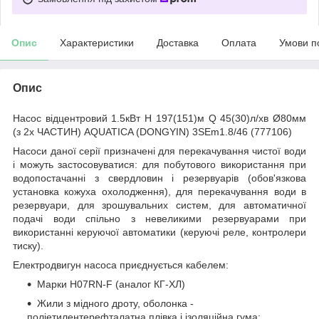
Опис
Характеристики
Доставка
Оплата
Умови п
Опис
Насос відцентровий 1.5кВт H 197(151)м Q 45(30)л/хв Ø80мм
(з 2х ЧАСТИН) AQUATICA (DONGYIN) 3SEm1.8/46 (777106)
Насоси даної серії призначені для перекачування чистої води
і можуть застосовуватися: для побутового використання при
водопостачанні з свердловин і резервуарів (обов'язкова
установка кожуха охолодження), для перекачування води в
резервуари, для зрошувальних систем, для автоматичної
подачі води спільно з невеликими резервуарами при
використанні керуючої автоматики (керуючі реле, контролери
тиску).
Електродвигун насоса приєднується кабелем:
Марки H07RN-F (аналог КГ-ХЛ)
Жили з мідного дроту, оболонка -
поліетилентерефталатна плівка і ізоляційна гума;