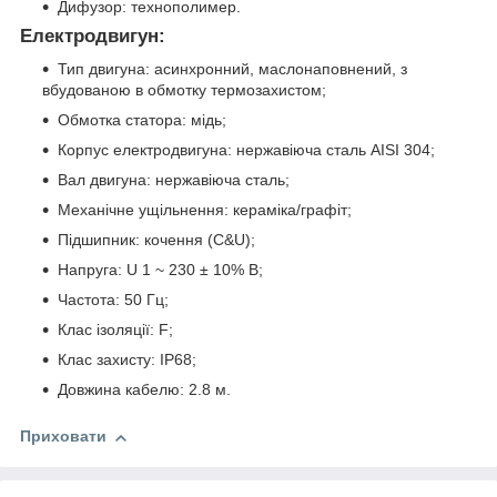
Дифузор: технополимер.
Електродвигун:
Тип двигуна: асинхронний, маслонаповнений, з
вбудованою в обмотку термозахистом;
Обмотка статора: мідь;
Корпус електродвигуна: нержавіюча сталь AISI 304;
Вал двигуна: нержавіюча сталь;
Механічне ущільнення: кераміка/графіт;
Підшипник: кочення (C&U);
Напруга: U 1 ~ 230 ± 10% В;
Частота: 50 Гц;
Клас ізоляції: F;
Клас захисту: IP68;
Довжина кабелю: 2.8 м.
Приховати