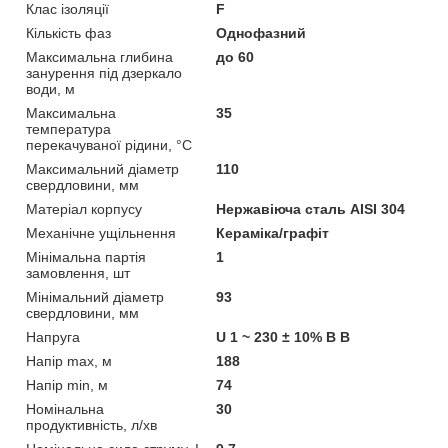
Клас ізоляції
F
Кількість фаз
Однофазний
Максимальна глибина
до 60
занурення під дзеркало
води, м
Максимальна
35
температура
перекачуваної рідини, °C
Максимальний діаметр
110
свердловини, мм
Матеріал корпусу
Нержавіюча сталь AISI 304
Механічне ущільнення
Кераміка/графіт
Мінімальна партія
1
замовлення, шт
Мінімальний діаметр
93
свердловини, мм
Напруга
U 1 ~ 230 ± 10% В В
Напір max, м
188
Напір min, м
74
Номінальна
30
продуктивність, л/хв