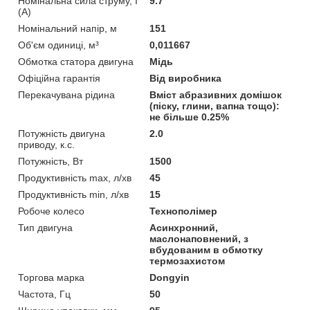
Номінальна сила струму, I
9.7
(А)
Номінальний напір, м
151
Об'єм одиниці, м³
0,011667
Обмотка статора двигуна
Мідь
Офіційна гарантія
Від виробника
Перекачувана рідина
Вміст абразивних домішок
(піску, глини, вапна тощо):
не більше 0.25%
Потужність двигуна
2.0
приводу, к.с.
Потужність, Вт
1500
Продуктивність max, л/хв
45
Продуктивність min, л/хв
15
Робоче колесо
Технополімер
Тип двигуна
Асинхронний,
маслонаповнений, з
вбудованим в обмотку
термозахистом
Торгова марка
Dongyin
Частота, Гц
50