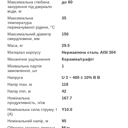
Максимальна глибина
до 60
занурення під дзеркало
води, м
Максимальна
35
температура
перекачуваної рідини, °C
Максимальний діаметр
150
свердловини, мм
Маса, кг
29.5
Матеріал корпусу
Нержавіюча сталь AISI 304
Механічне ущільнення
Кераміка/графіт
Мінімальна партія
1
замовлення, шт
Напруга
U 3 ~ 400 ± 10% В В
Напір max, м
118
Напір min, м
42
Номінальна
167.7
продуктивність, л/хв
Номінальна сила струму, I
Y10.0
(А)
Номінальний напір, м
95
Обмотка статора двигуна
Мідь