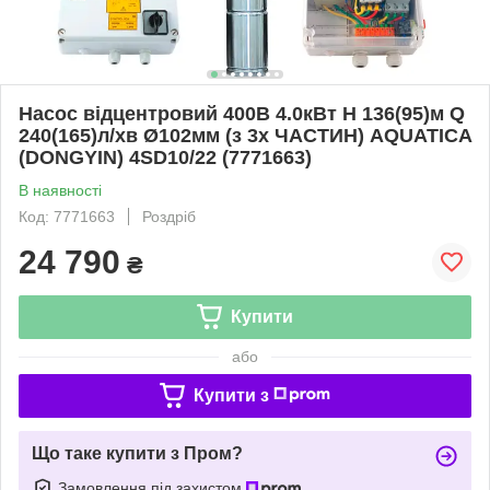
Насос відцентровий 400В 4.0кВт H 136(95)м Q
240(165)л/хв Ø102мм (з 3х ЧАСТИН) AQUATICA
(DONGYIN) 4SD10/22 (7771663)
В наявності
Код: 7771663
Роздріб
24 790
₴
Купити
або
Купити з
Що таке купити з Пром?
Замовлення під захистом