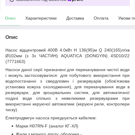
Опис
Характеристики
Доставка
Оплата
Умови п
Опис
Насос відцентровий 400В 4.0кВт H 136(95)м Q 240(165)л/хв
Ø102мм (з 3х ЧАСТИН) AQUATICA (DONGYIN) 4SD10/22
(7771663)
Насоси даної серії призначені для перекачування чистої води
і можуть застосовуватися: для побутового використання при
водопостачанні з свердловин і резервуарів (обов'язкова
установка кожуха охолодження), для перекачування води в
резервуари, для зрошувальних систем, для автоматичної
подачі води спільно з невеликими резервуарами при
використанні керуючої автоматики (керуючі реле, контролери
тиску).
Електродвигун насоса приєднується кабелем:
Марки H07RN-F (аналог КГ-ХЛ)
Жили з мідного дроту, оболонка -