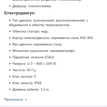
Дифузор: технополимер.
Електродвигун:
Тип двигуна: асинхронний, маслонаповнений, з
вбудованою в обмотку термозахистом;
Обмотка статора: мідь;
Корпус електродвигуна: нержавіюча сталь AISI 304;
Вал двигуна: нержавіюча сталь;
Механічне ущільнення: кераміка/графіт;
Підшипник: кочення (C&U);
Напруга: U 3 ~ 400 ± 10% В;
Частота: 50 Гц;
Клас ізоляції: F;
Клас захисту: IP68;
Довжина кабелю: 3.2 м.
Приховати