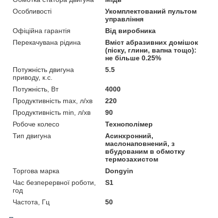
Особливості
Укомплектований пультом
управління
Офіційна гарантія
Від виробника
Перекачувана рідина
Вміст абразивних домішок
(піску, глини, вапна тощо):
не більше 0.25%
Потужність двигуна
5.5
приводу, к.с.
Потужність, Вт
4000
Продуктивність max, л/хв
220
Продуктивність min, л/хв
90
Робоче колесо
Технополімер
Тип двигуна
Асинхронний,
маслонаповнений, з
вбудованим в обмотку
термозахистом
Торгова марка
Dongyin
Час безперервної роботи,
S1
год
Частота, Гц
50