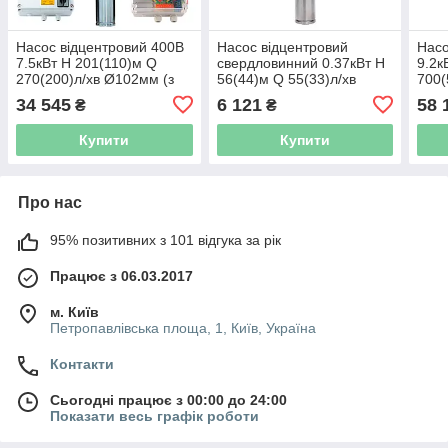
Насос відцентровий 400В
Насос відцентровий
Насо
7.5кВт H 201(110)м Q
свердловинний 0.37кВт H
9.2к
270(200)л/хв Ø102мм (з
56(44)м Q 55(33)л/хв
700(
3х ЧАСТИН) AQUATICA
Ø102мм AQUATICA
коле
34 545
6 121
58 
₴
₴
(DONGYIN) 4SD12/32
(DONGYIN) 4SDm2/8
(з 3
(7771783)
(777121)
6SP3
Купити
Купити
Про нас
95% позитивних з 101 відгука за рік
Працює з 06.03.2017
м. Київ
Петропавлівська площа, 1, Київ, Україна
Контакти
Сьогодні працює з 00:00 до 24:00
Показати весь графік роботи