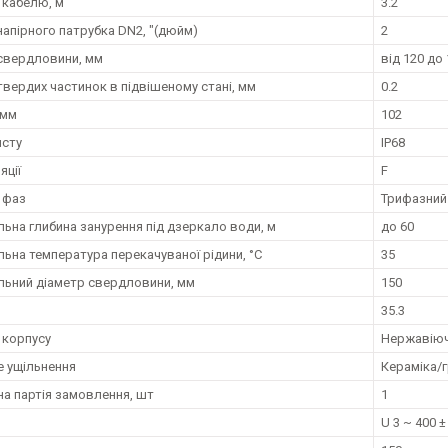
кабелю, м
3.2
напірного патрубка DN2, "(дюйм)
2
свердловини, мм
від 120 до
твердих частинок в підвішеному стані, мм
0.2
 мм
102
исту
IP68
яції
F
ь фаз
Трифазний
ьна глибина занурення під дзеркало води, м
до 60
ьна температура перекачуваної рідини, °C
35
ьний діаметр свердловини, мм
150
35.3
 корпусу
Нержавіюча
е ущільнення
Кераміка/
на партія замовлення, шт
1
U 3 ~ 400 ±