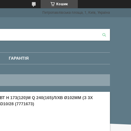
Кошик
Петропавлівська площа, 1, Київ, Україна
ГАРАНТІЯ
 H 173(120)М Q 240(165)Л/ХВ Ø102ММ (З 3Х
10/28 (7771673)