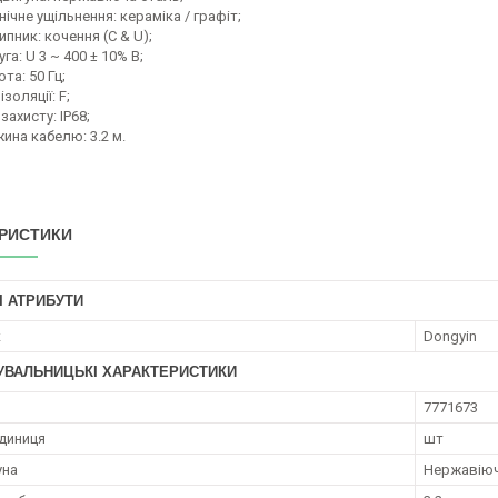
ічне ущільнення: кераміка / графіт;
пник: кочення (C & U);
га: U 3 ~ 400 ± 10% В;
та: 50 Гц;
ізоляції: F;
захисту: IP68;
ина кабелю: 3.2 м.
РИСТИКИ
І АТРИБУТИ
к
Dongyin
УВАЛЬНИЦЬКІ ХАРАКТЕРИСТИКИ
7771673
диниця
шт
уна
Нержавіюча