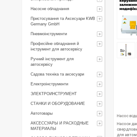
Насосне обладнання
Пристосування та Аксесуари KWB
Germany GmbH
Пневмоінструменти
Професійне обладнання й
інструмент для автосервісу
Ручний інструмент для
автосервісу
Садова техніка та аксесуари
Електроінструменти
ЭЛЕКТРОИНСТРУМЕНТ
СТАНКИ И ОБОРУДОВАНИЕ
Автотовары
Насос відц
АКСЕССУАРЫ И РАСХОДНЫЕ
Насоси дан
МАТЕРИАЛЫ
свердлови
для автом