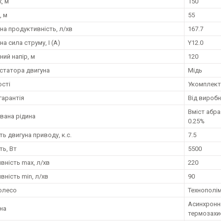
, м
150
, м
55
на продуктивність, л/хв
167.7
а сила струму, I (А)
Y12.0
ний напір, м
120
статора двигуна
Мідь
сті
Укомплект
гарантія
Від вироб
Вміст абра
вана рідина
0.25%
ь двигуна приводу, к.с.
7.5
ть, Вт
5500
вність max, л/хв
220
вність min, л/хв
90
олесо
Технополі
Асинхронн
уна
термозахи