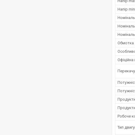
Напір max
Напір min
Номіналь
Номінальн
Номіналь
Обмотка 
Особливо
Офіційна 
Перекачу
Потужніст
Потужніс
Продукти
Продукти
Робоче к
Тип двиг