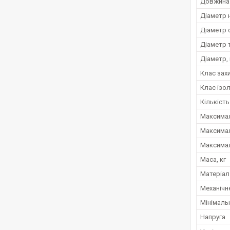
Довжина 
Діаметр 
Діаметр 
Діаметр 
Діаметр,
Клас зах
Клас ізол
Кількіст
Максимал
Максимал
Максимал
Маса, кг
Матеріал
Механічн
Мінімаль
Напруга