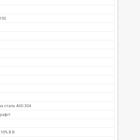
 150
 сталь AISI 304
графіт
 10% В В