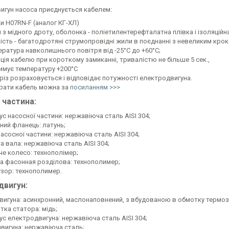
игун насоса приєднується кабелем:
и H07RN-F (аналог КГ-ХЛ)
з мідного дроту, оболонка - поліетилентерефталатна плівка і ізоляційна
кість - багатодротяні струмопровідні жили в поєднанні з невеликим кро
ература навколишнього повітря від -25°C до +60°C;
яція кабелю при короткому замиканні, тривалістю не більше 5 сек.,
имує температуру +200°C
різ розраховується і відповідає потужності електродвигуна.
брати кабель можна за
посиланням >>>
 частина:
с насосної частини: нержавіюча сталь AISI 304;
ний фланець: латунь;
асосної частини: нержавіюча сталь AISI 304;
а вала: нержавіюча сталь AISI 304;
че колесо: технополімер;
а фасонная розділова: технополимер;
зор: технополимер.
двигун:
двигуна: асинхронний, маслонаповнений, з вбудованою в обмотку термо
тка статора: мідь;
ус електродвигуна: нержавіюча сталь AISI 304;
двигуна: нержавіюча сталь;