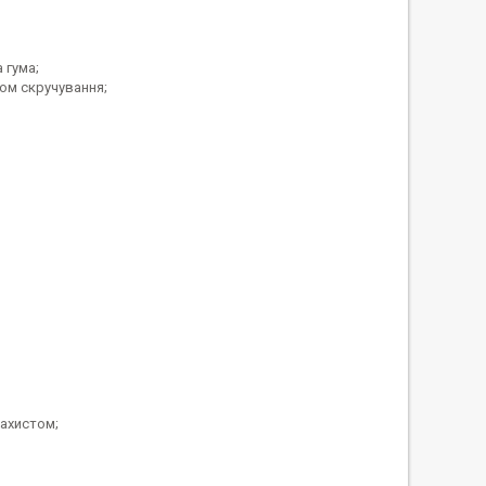
 гума;
ком скручування;
захистом;