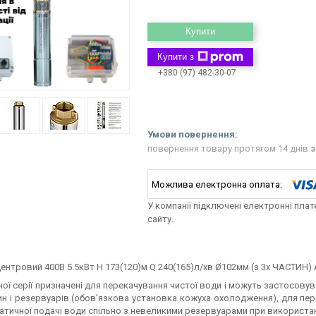
Купити
Купити з
+380 (97) 482-30-07
повернення товару протягом 14 днів
з
У компанії підключені електронні пла
сайту.
ентровий 400В 5.5кВт H 173(120)м Q 240(165)л/хв Ø102мм (з 3х ЧАСТИН)
ої серії призначені для перекачування чистої води і можуть застосову
н і резервуарів (обов'язкова установка кожуха охолодження), для пе
атичної подачі води спільно з невеликими резервуарами при використан