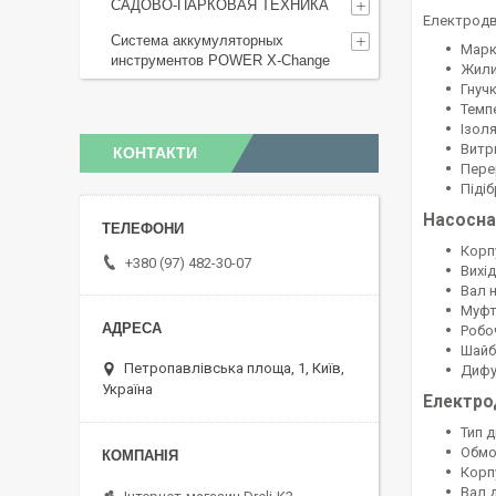
САДОВО-ПАРКОВАЯ ТЕХНИКА
Електродв
Система аккумуляторных
Марк
инструментов POWER X-Change
Жили 
Гнуч
Темп
Ізол
Витр
КОНТАКТИ
Пере
Піді
Насосна
Корпу
+380 (97) 482-30-07
Вихід
Вал н
Муфт
Робо
Шайб
Петропавлівська площа, 1, Київ,
Дифу
Україна
Електро
Тип 
Обмо
Корп
Вал 