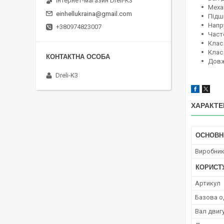
Інтернет-магазин Dreli-K3
Механ
einhellukraina@gmail.com
Підши
Напру
+380974823007
Часто
Клас 
Клас 
Довж
Dreli-K3
ХАРАКТЕ
ОСНОВН
Виробни
КОРИСТ
Артикул
Базова о
Вал двиг