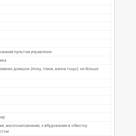
ований пультом управління
ника
зивних домішок (піску, глини, вапна тощо): не більше
мер
ий, маслонаповнений, з вбудованим в обмотку
стом