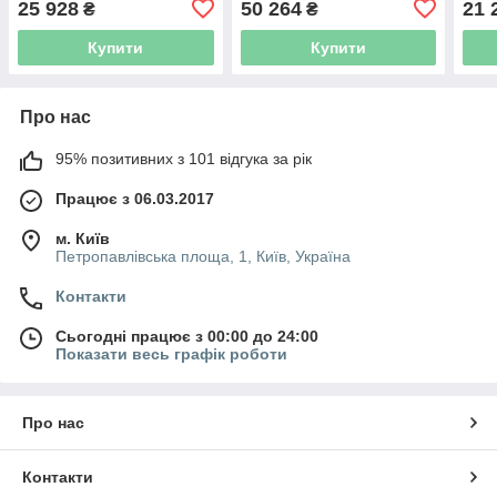
25 928
50 264
21 
₴
₴
4SD16/16 (7771863)
(з 3х ЧАСТИН) DONGYIN
ЧАС
6SP30-8 (7777253)
4SD6
Купити
Купити
Про нас
95% позитивних з 101 відгука за рік
Працює з 06.03.2017
м. Київ
Петропавлівська площа, 1, Київ, Україна
Контакти
Сьогодні працює з 00:00 до 24:00
Показати весь графік роботи
Про нас
Контакти