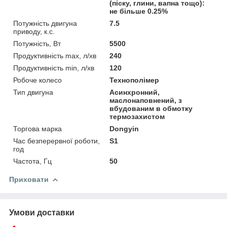
(піску, глини, вапна тощо):
не більше 0.25%
Потужність двигуна
7.5
приводу, к.с.
Потужність, Вт
5500
Продуктивність max, л/хв
240
Продуктивність min, л/хв
120
Робоче колесо
Технополімер
Тип двигуна
Асинхронний,
маслонаповнений, з
вбудованим в обмотку
термозахистом
Торгова марка
Dongyin
Час безперервної роботи,
S1
год
Частота, Гц
50
Приховати
Умови доставки