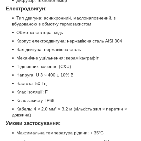
Дифузор: технополимер
Електродвигун:
Тип двигуна: асинхронний, маслонаповнений, з
вбудованою в обмотку термозахистом
Обмотка статора: мідь
Корпус електродвигуна: нержавіюча сталь AISI 304
Вал двигуна: нержавіюча сталь
Механічне ущільнення: кераміка/графіт
Підшипник: кочення (C&U)
Напруга: U 3 ~ 400 ± 10% В
Частота: 50 Гц
Клас ізоляції: F
Клас захисту: IP68
Кабель: 4 × 2.0 мм² × 3.2 м (кількість жил × перетин ×
довжина)
Умови застосування:
Максимальна температура рідини: + 35ºС