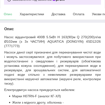
Опис
Характеристики
Доставка
Оплата
Умови п
Опис
Насос відцентровий 400В 5.5кВт H 163(90)м Q 270(200)л/хв
Ø102мм (з 3х ЧАСТИН) AQUATICA (DONGYIN) 4SD12/26
(7771773)
Насоси даної серії призначені для перекачування чистої води
і можуть застосовуватися: для побутового використання при
водопостачанні з свердловин і резервуарів (обов'язкова
установка кожуха охолодження), для перекачування води в
резервуари, для зрошувальних систем, для автоматичної
подачі води спільно з невеликими резервуарами при
використанні керуючої автоматики (керуючі реле, контролери
тиску).
Електродвигун насоса приєднується кабелем:
Марки H07RN-F (аналог КГ-ХЛ)
Жили з мідного дроту, оболонка -