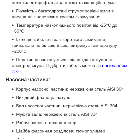
поліетилентерефталатна плівка та ізоляційна гума
Гнучкість - багатодротяні струмопровідні жили в
поєднанні з невеликим кроком скручування
Температура навколишнього повітря від -25°C до
+60°C
Ізоляція кабелю в разі короткого замикання,
тривалістю не більше 5 сек., витримує температуру
+200°C
Перетин розраховується і відповідає потужності
електродвигуна. Підібрати кабель можна за
посиланням
>>>
Насосна частина:
Корпус насосної частини: нержавіюча сталь AISI 304
Вихідний фланець: латунь
Вал насосної частини: нержавіюча сталь AISI 304
Муфта вала: нержавіюча сталь AISI 304
Робоче колесо: технополімер
Шайба фасонная розділова: технополимер