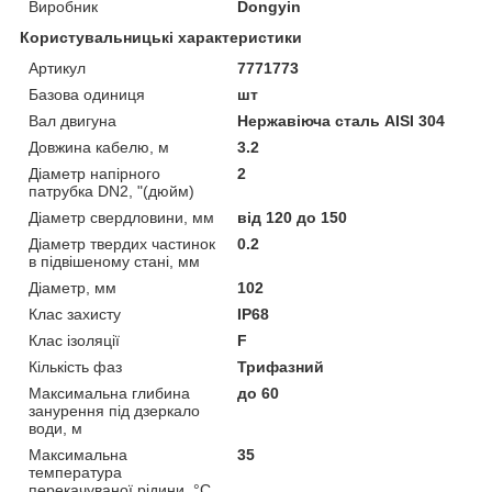
Виробник
Dongyin
Користувальницькі характеристики
Артикул
7771773
Базова одиниця
шт
Вал двигуна
Нержавіюча сталь AISI 304
Довжина кабелю, м
3.2
Діаметр напірного
2
патрубка DN2, "(дюйм)
Діаметр свердловини, мм
від 120 до 150
Діаметр твердих частинок
0.2
в підвішеному стані, мм
Діаметр, мм
102
Клас захисту
IP68
Клас ізоляції
F
Кількість фаз
Трифазний
Максимальна глибина
до 60
занурення під дзеркало
води, м
Максимальна
35
температура
перекачуваної рідини, °C