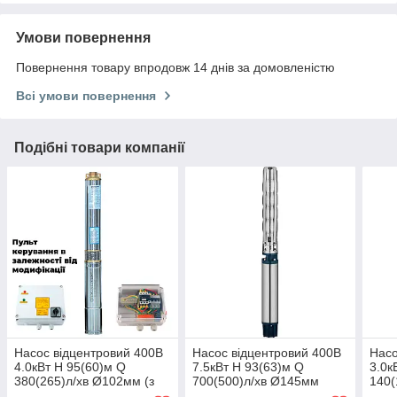
Умови повернення
Повернення товару впродовж 14 днів за домовленістю
Всі умови повернення
Подібні товари компанії
Насос відцентровий 400В
Насос відцентровий 400В
Насо
4.0кВт H 95(60)м Q
7.5кВт H 93(63)м Q
3.0к
380(265)л/хв Ø102мм (з
700(500)л/хв Ø145мм
140(
3х ЧАСТИН) DONGYIN
колеса нерж сталь+пульт
Ø102