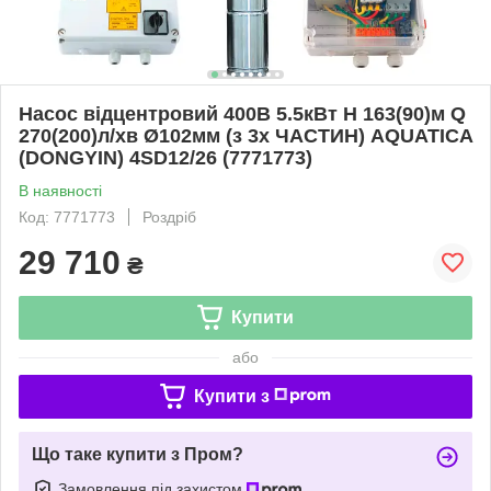
Насос відцентровий 400В 5.5кВт H 163(90)м Q
270(200)л/хв Ø102мм (з 3х ЧАСТИН) AQUATICA
(DONGYIN) 4SD12/26 (7771773)
В наявності
Код: 7771773
Роздріб
29 710
₴
Купити
або
Купити з
Що таке купити з Пром?
Замовлення під захистом