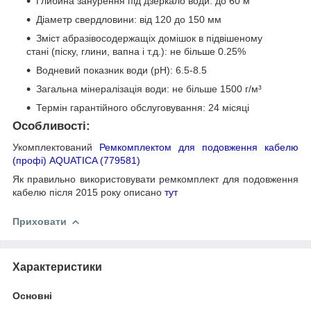
Глибина занурення під дзеркало води: до 60 м
Діаметр свердловини: від 120 до 150 мм
Зміст абразівосодержащіх домішок в підвішеному
стані (піску, глини, вапна і т.д.): не більше 0.25%
Водневий показник води (рН): 6.5-8.5
Загальна мінералізація води: не більше 1500 г/м³
Термін гарантійного обслуговування: 24 місяці
Особливості:
Укомплектований
Ремкомплектом для подовження кабелю
(профі) AQUATICA (779581)
Як правильно використовувати ремкомплект для подовження
кабелю після 2015 року описано
тут
Приховати
Характеристики
Основні