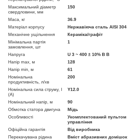
Максимальний діаметр
150
свердловини, мм
Маса, кг
36.9
Матеріал корпусу
Нержавіюча сталь AISI 304
Механічне ущільнення
Кераміка/графіт
Мінімальна партія
1
замовлення, шт
Напруга
U 3 ~ 400 ± 10% В В
Напір max, м
128
Напір min, м
61
Номінальна
200
продуктивність, л/хв
Номінальна сила струму, I
Y12.0
(А)
Номінальний напір, м
90
Обмотка статора двигуна
Мідь
Особливості
Укомплектований пультом
управління
Офіційна гарантія
Від виробника
Перекачувана рідина
Вміст абразивних домішок