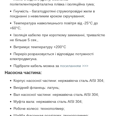
поліетилентерефталатна плівка і ізоляційна гума;
Гнучкість - багатодротяні струмопровідні жили в
поєднанні з невеликим кроком скручування;
Температура навколишнього повітря від -25°C до
+60°C;
Ізоляція кабелю при короткому замиканні, тривалістю
не більше 5 сек.,
Витримує температуру +200°C
Переріз розраховується і відповідає потужності
електродвигуна.
Підібрати кабель можна за
посиланням >>>
Насосна частина:
Корпус насосної частини: нержавіюча сталь AISI 304;
Вихідний фланець: латунь;
Вал насосної частини: нержавіюча сталь AISI 304;
Муфта вала: нержавіюча сталь AISI 304;
Робоче колесо: технополімер;
Шайба фасонная розділова: технополимер;