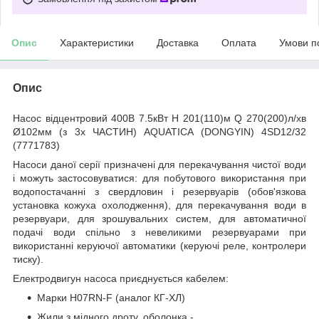
Опис
Характеристики
Доставка
Оплата
Умови п
Опис
Насос відцентровий 400В 7.5кВт H 201(110)м Q 270(200)л/хв
Ø102мм (з 3х ЧАСТИН) AQUATICA (DONGYIN) 4SD12/32
(7771783)
Насоси даної серії призначені для перекачування чистої води
і можуть застосовуватися: для побутового використання при
водопостачанні з свердловин і резервуарів (обов'язкова
установка кожуха охолодження), для перекачування води в
резервуари, для зрошувальних систем, для автоматичної
подачі води спільно з невеликими резервуарами при
використанні керуючої автоматики (керуючі реле, контролери
тиску).
Електродвигун насоса приєднується кабелем:
Марки H07RN-F (аналог КГ-ХЛ)
Жили з мідного дроту, оболонка -