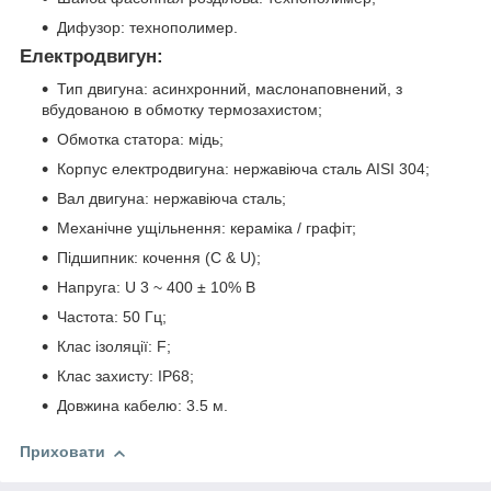
Дифузор: технополимер.
Електродвигун:
Тип двигуна: асинхронний, маслонаповнений, з
вбудованою в обмотку термозахистом;
Обмотка статора: мідь;
Корпус електродвигуна: нержавіюча сталь AISI 304;
Вал двигуна: нержавіюча сталь;
Механічне ущільнення: кераміка / графіт;
Підшипник: кочення (C & U);
Напруга: U 3 ~ 400 ± 10% В
Частота: 50 Гц;
Клас ізоляції: F;
Клас захисту: IP68;
Довжина кабелю: 3.5 м.
Приховати