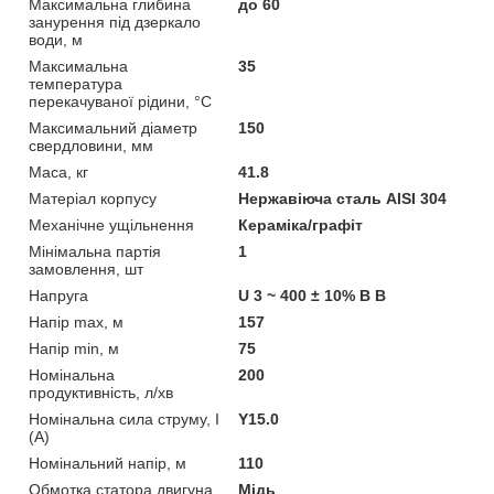
Максимальна глибина
до 60
занурення під дзеркало
води, м
Максимальна
35
температура
перекачуваної рідини, °C
Максимальний діаметр
150
свердловини, мм
Маса, кг
41.8
Матеріал корпусу
Нержавіюча сталь AISI 304
Механічне ущільнення
Кераміка/графіт
Мінімальна партія
1
замовлення, шт
Напруга
U 3 ~ 400 ± 10% В В
Напір max, м
157
Напір min, м
75
Номінальна
200
продуктивність, л/хв
Номінальна сила струму, I
Y15.0
(А)
Номінальний напір, м
110
Обмотка статора двигуна
Мідь