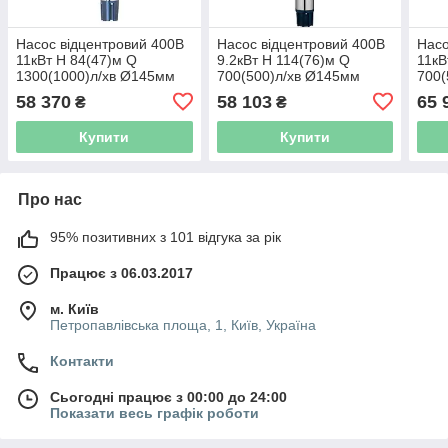
Насос відцентровий 400В
Насос відцентровий 400В
Насо
11кВт H 84(47)м Q
9.2кВт H 114(76)м Q
11кВ
1300(1000)л/хв Ø145мм
700(500)л/хв Ø145мм
700(
колеса нерж сталь+пульт
колеса нерж сталь+пульт
коле
58 370
58 103
65 
₴
₴
(з 3х ЧАСТИН) DONGYIN
(з 3х частин) DONGYIN
(з 3
6SP60-6 (7777633)
6SP30-10 (7777273)
6SP3
Купити
Купити
Про нас
95% позитивних з 101 відгука за рік
Працює з 06.03.2017
м. Київ
Петропавлівська площа, 1, Київ, Україна
Контакти
Сьогодні працює з 00:00 до 24:00
Показати весь графік роботи