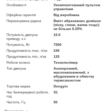
Особливості
Укомплектований пультом
управління
Офіційна гарантія
Від виробника
Перекачувана рідина
Вміст абразивних домішок
(піску, глини, вапна тощо):
не більше 0.25%
Потужність двигуна
10.0
приводу, к.с.
Потужність, Вт
7500
Продуктивність max, л/хв
240
Продуктивність min, л/хв
120
Робоче колесо
Технополімер
Тип двигуна
Асинхронний,
маслонаповнений, з
вбудованим в обмотку
термозахистом
Торгова марка
Dongyin
Час безперервної роботи,
S1
год
Частота, Гц
50
Приховати