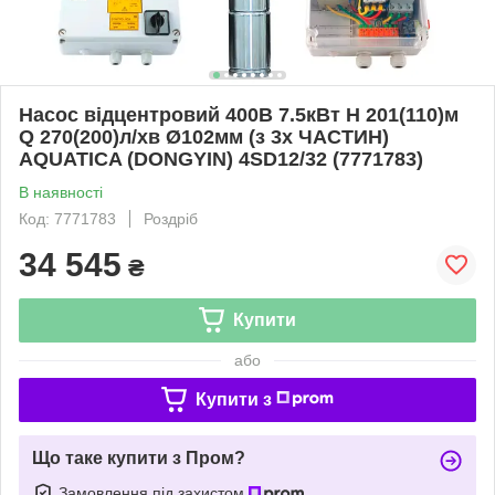
Насос відцентровий 400В 7.5кВт H 201(110)м
Q 270(200)л/хв Ø102мм (з 3х ЧАСТИН)
AQUATICA (DONGYIN) 4SD12/32 (7771783)
В наявності
Код: 7771783
Роздріб
34 545
₴
Купити
або
Купити з
Що таке купити з Пром?
Замовлення під захистом