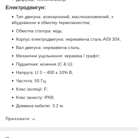
Електродвигун:
Тип двигуна: асинхронний, маслонаповнений, з
вбудованою в обмотку термозахистом;
Обмотка статора: мідь;
Корпус електродвигуна: нержавіюча сталь AISI 304;
Вал двигуна: нержавіюча сталь;
Механічне ущільнення: кераміка / графіт;
Підшипник: кочення (C & U);
Напруга: U 3 ~ 400 ± 10% В;
Частота: 50 Гц;
Клас ізоляції: F;
Клас захисту: IP68;
Довжина кабелю: 3.2 м.
Приховати