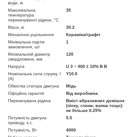
води, м
Максимальна
35
температура
перекачуваної рідини, °C
Маса, кг
30.2
Механічне ущільнення
Кераміка/графіт
Мінімальна партія
1
замовлення, шт
Мінімальний діаметр
120
свердловини, мм
Напруга
U 3 ~ 400 ± 10% В В
Номінальна сила струму, I
Y10.0
(А)
Обмотка статора двигуна
Мідь
Офіційна гарантія
Від виробника
Перекачувана рідина
Вміст абразивних домішок
(піску, глини, вапна тощо):
не більше 0.25%
Потужність двигуна
5.5
приводу, к.с.
Потужність, Вт
4000