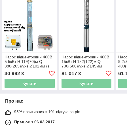
Насос відцентровий 400В
Насос відцентровий 400В
Насо
5.5кВт H 119(70)м Q
15кВт H 182(122)м Q
9.2к
380(265)л/хв Ø102мм (з
700(500)л/хв Ø145мм
400(
3х ЧАСТИН) DONGYIN
колеса нерж сталь+пульт
коле
30 992
81 017
61 
₴
₴
4SD16/20 (7771873)
(з 3х частин) DONGYIN
(з 3
6SP30-16 (7777303)
6SP1
Купити
Купити
Про нас
95% позитивних з 101 відгука за рік
Працює з 06.03.2017