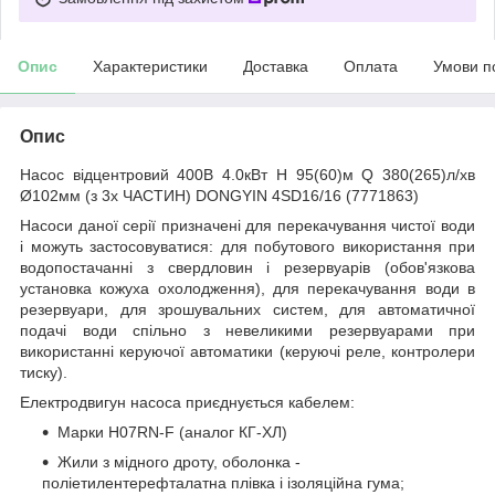
Опис
Характеристики
Доставка
Оплата
Умови п
Опис
Насос відцентровий 400В 4.0кВт H 95(60)м Q 380(265)л/хв
Ø102мм (з 3х ЧАСТИН) DONGYIN 4SD16/16 (7771863)
Насоси даної серії призначені для перекачування чистої води
і можуть застосовуватися: для побутового використання при
водопостачанні з свердловин і резервуарів (обов'язкова
установка кожуха охолодження), для перекачування води в
резервуари, для зрошувальних систем, для автоматичної
подачі води спільно з невеликими резервуарами при
використанні керуючої автоматики (керуючі реле, контролери
тиску).
Електродвигун насоса приєднується кабелем:
Марки H07RN-F (аналог КГ-ХЛ)
Жили з мідного дроту, оболонка -
поліетилентерефталатна плівка і ізоляційна гума;