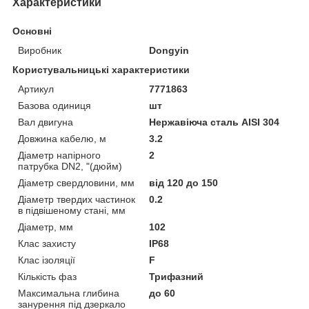
Характеристики
Основні
Виробник
Dongyin
Користувальницькі характеристики
Артикул
7771863
Базова одиниця
шт
Вал двигуна
Нержавіюча сталь AISI 304
Довжина кабелю, м
3.2
Діаметр напірного
2
патрубка DN2, "(дюйм)
Діаметр свердловини, мм
від 120 до 150
Діаметр твердих частинок
0.2
в підвішеному стані, мм
Діаметр, мм
102
Клас захисту
IP68
Клас ізоляції
F
Кількість фаз
Трифазний
Максимальна глибина
до 60
занурення під дзеркало