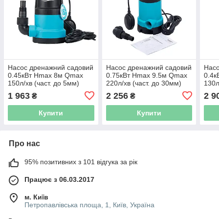
Насос дренажний садовий
Насос дренажний садовий
Насо
0.45кВт Hmax 8м Qmax
0.75кВт Hmax 9.5м Qmax
0.4к
150л/хв (част. до 5мм)
220л/хв (част. до 30мм)
130л
AQUATICA (773123)
AQUATICA (773175)
нерж
1 963
2 256
2 9
₴
₴
Купити
Купити
Про нас
95% позитивних з 101 відгука за рік
Працює з 06.03.2017
м. Київ
Петропавлівська площа, 1, Київ, Україна