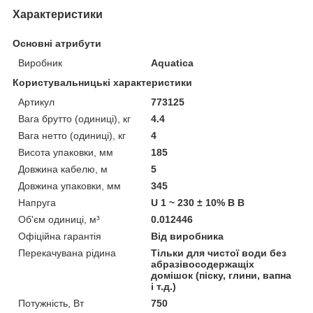
Характеристики
Основні атрибути
Виробник
Aquatica
Користувальницькі характеристики
Артикул
773125
Вага брутто (одиниці), кг
4.4
Вага нетто (одиниці), кг
4
Висота упаковки, мм
185
Довжина кабелю, м
5
Довжина упаковки, мм
345
Напруга
U 1 ~ 230 ± 10% В В
Об'єм одиниці, м³
0.012446
Офіційна гарантія
Від виробника
Перекачувана рідина
Тільки для чистої води без
абразівосодержащіх
домішок (піску, глини, вапна
і т.д.)
Потужність, Вт
750