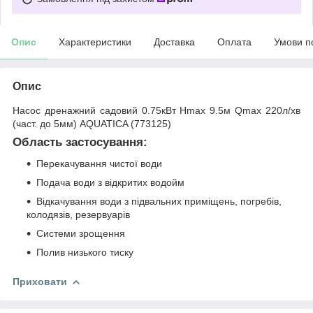
Опис
Характеристики
Доставка
Оплата
Умови п
Опис
Насос дренажний садовий 0.75кВт Hmax 9.5м Qmax 220л/хв
(част. до 5мм) AQUATICA (773125)
Область застосування:
Перекачування чистої води
Подача води з відкритих водойм
Відкачування води з підвальних приміщень, погребів,
колодязів, резервуарів
Системи зрощення
Полив низького тиску
Приховати