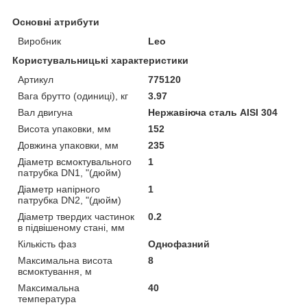
Основні атрибути
Виробник
Leo
Користувальницькі характеристики
Артикул
775120
Вага брутто (одиниці), кг
3.97
Вал двигуна
Нержавіюча сталь AISI 304
Висота упаковки, мм
152
Довжина упаковки, мм
235
Діаметр всмоктувального
1
патрубка DN1, "(дюйм)
Діаметр напірного
1
патрубка DN2, "(дюйм)
Діаметр твердих частинок
0.2
в підвішеному стані, мм
Кількість фаз
Однофазний
Максимальна висота
8
всмоктування, м
Максимальна
40
температура