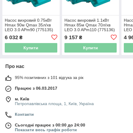
Насос вихровий 0.75кВт
Насос вихровий 1.1кВт
Насо
Hmax 90м Qmax 35л/хв
Hmax 85м Qmax 70л/хв
Hma
LEO 3.0 APm90 (775135)
LEO 3.0 APm110 (775136)
LEO 
6 032
9 157
4 9
₴
₴
Купити
Купити
Про нас
95% позитивних з 101 відгука за рік
Працює з 06.03.2017
м. Київ
Петропавлівська площа, 1, Київ, Україна
Контакти
Сьогодні працює з 00:00 до 24:00
Показати весь графік роботи