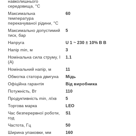
навколишнього
середовища, °C
Максимальна
60
температура
перекачуваної рідини, °C
Максимально допустимий
5
тиск, бар
Напруга
U 1 ~ 230 ± 10% В В
Напір min, м
3
Номінальна сила струму, I
1.1
(А)
Номінальний напір, м
11
Обмотка статора двигуна
Мідь
Офіційна гарантія
Від виробника
Потужність, Вт
110
Продуктивність min, л/хв
5
Торгова марка
LEO
Час безперервної роботи,
S1
год
Частота, Гц
50
Ширина упаковки, мм
160