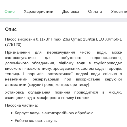
Опис
Характеристики
Доставка
Оплата
Умови п
Опис
Насос вихровий 0.11кВт Hmax 23м Qmax 25л/хв LEO XKm50-1
(775120)
Призначений для перекачування чистої води, може
застосовуватися для побутового водопостачання,
допоміжного обладнання, підйому води в трубопроводах
високого і низького тиску, зрошувальних систем садів і городів,
теплиць і парників, автоматичної подачі води спільно з
невеликими резервуарами при використанні керуючої
автоматики (керуючі реле, контролери тиску).
Установка обладнання повинна проводитися в місцях,
захищених від атмосферного впливу і вологи.
Насосна частина:
Корпус: чавун з антикорозійною обробкою
Робоче колесо: латунь